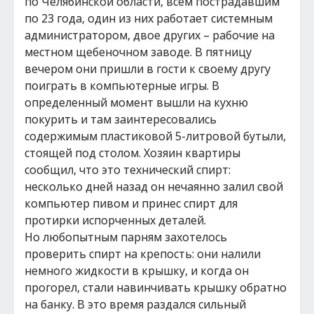
по Челябинской области, всем пострадавшим
по 23 года, один из них работает системным
администратором, двое других – рабочие на
местном щебеночном заводе. В пятницу
вечером они пришли в гости к своему другу
поиграть в компьютерные игры. В
определенный момент вышли на кухню
покурить и там заинтересовались
содержимым пластиковой 5-литровой бутыли,
стоящей под столом. Хозяин квартиры
сообщил, что это технический спирт:
несколько дней назад он нечаянно залил свой
компьютер пивом и принес спирт для
протирки испорченных деталей.
Но любопытным парням захотелось
проверить спирт на крепость: они налили
немного жидкости в крышку, и когда он
прогорел, стали навинчивать крышку обратно
на банку. В это время раздался сильный