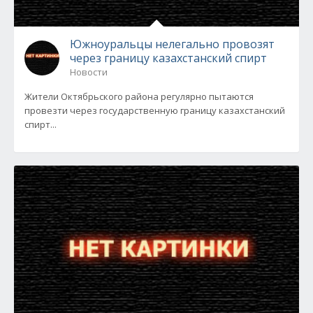
Южноуральцы нелегально провозят
через границу казахстанский спирт
Новости
Жители Октябрьского района регулярно пытаются
провезти через государственную границу казахстанский
спирт...