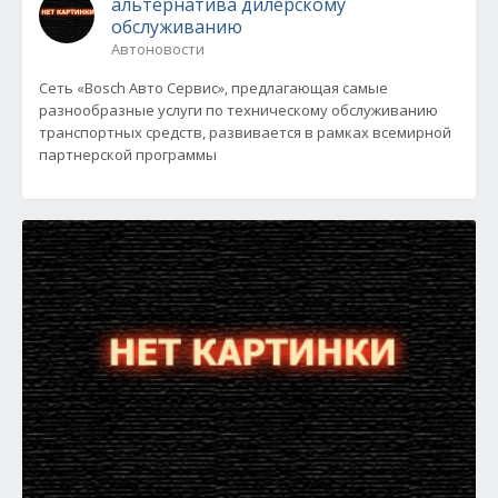
альтернатива дилерскому
обслуживанию
Автоновости
Сеть «Bosch Авто Сервис», предлагающая самые
разнообразные услуги по техническому обслуживанию
транспортных средств, развивается в рамках всемирной
партнерской программы