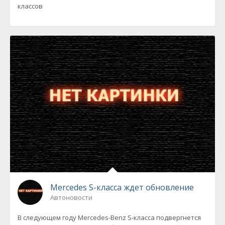
классов
Mercedes S-класса ждет обновление
Автоновости
В следующем году Mercedes-Benz S-класса подвергнется