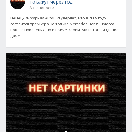
покажут через год
Автоновости
Немецкий журнал AutoBild уверяет, что в 2009 году
состоится премьера не только Mercedes-Benz E-класса
нового поколения, но и BMW 5-серии. Мало того, издание
даже