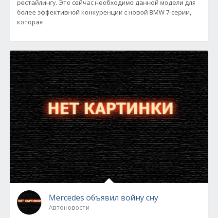
рестайлингу. Это сейчас необходимо данной модели для
более эффективной конкуренции с новой BMW 7-серии,
которая
Mercedes объявил войну сну
Автоновости