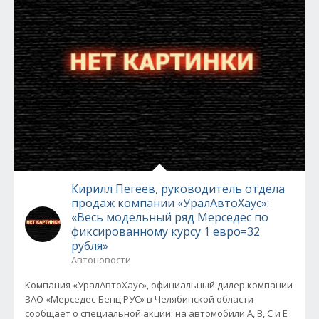
Кирилл Пегеев, руководитель отдела
продаж компании «УралАвтоХаус»:
«Весь модельный ряд Мерседес по
фиксированному курсу 1 евро=32
рубля»
Автоновости
Компания «УралАвтоХаус», официальный дилер компании
ЗАО «Мерседес-Бенц РУС» в Челябинской области
сообщает о специальной акции: на автомобили А, B, C и E