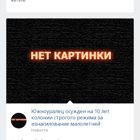
житель
Южноуралец осужден на 10 лет
колонии строгого режима за
изнасилование малолетней
Новости