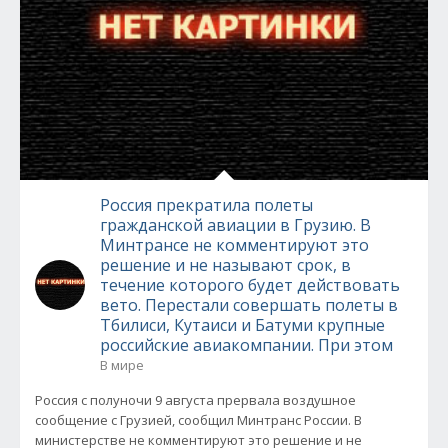
Россия прекратила полеты
гражданской авиации в Грузию. В
Минтрансе не комментируют это
решение и не называют срок, в
течение которого будет действовать
вето. Перестали совершать полеты в
Тбилиси, Кутаиси и Батуми крупные
российские авиакомпании. При этом
В мире
Россия с полуночи 9 августа прервала воздушное
сообщение с Грузией, сообщил Минтранс России. В
министерстве не комментируют это решение и не