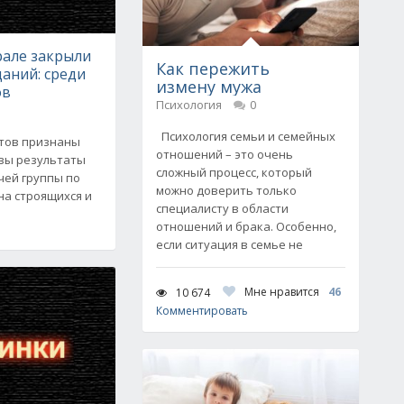
але закрыли
Как пережить
даний: среди
измену мужа
ов
Психология
0
Психология семьи и семейных
тов признаны
отношений – это очень
овы результаты
сложный процесс, который
чей группы по
можно доверить только
а строящихся и
специалисту в области
отношений и брака. Особенно,
если ситуация в семье не
Мне нравится
46
10 674
Комментировать