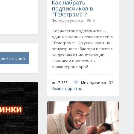
Как набрать
подписчиков в
"Телеграме"?
Формула успеха
0
Количество подписчиков —
один из главных показателей в
"Телеграме". Он указывает на
популярность блогера и влияет
на доходы от монетизации.
комментарий
Новичкам привлекать
фолловеров порой
Мне нравится
27
7 335
Комментировать