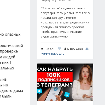
Формула успеха
0
"ВКонтакте" – одна из самых
популярных социальных сетей в
России, которую можно
использовать для продвижения
бренда или личного профиля.
Чтобы привлечь внимание
но опасных
аудитории, нужно
кологической
Мне нравится
28
28 421
 проверке
Комментировать
ем людей
 них 1
иальных
ы из
ы на
 одного дома
и были