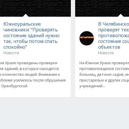
Южноуральские
В Челябинско
чиновники: "Проверять
проверят тех
состояние зданий нужно
противопож
так, чтобы потом спать
состояние с
спокойно"
объектов
Новости
Новости
ом Урале проведены проверки
На Южном Урале проверят
ия зданий, в которых находится
противопожарное состоян
 количество людей. Внимание к
больниц, детских садов, 
облеме усилилось после обрушения
престарелых и других со
 Оренбургской
учреждений...