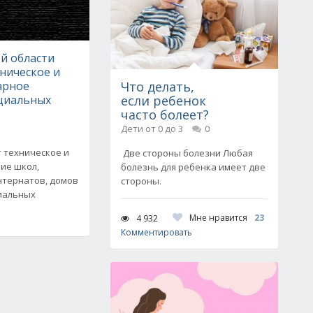
й области
ническое и
арное
Что делать,
оциальных
если ребенок
часто болеет?
Дети от 0 до 3
0
 техническое и
Две стороны болезни Любая
ие школ,
болезнь для ребенка имеет две
интернатов, домов
стороны.
циальных
Мне нравится
23
4 932
Комментировать