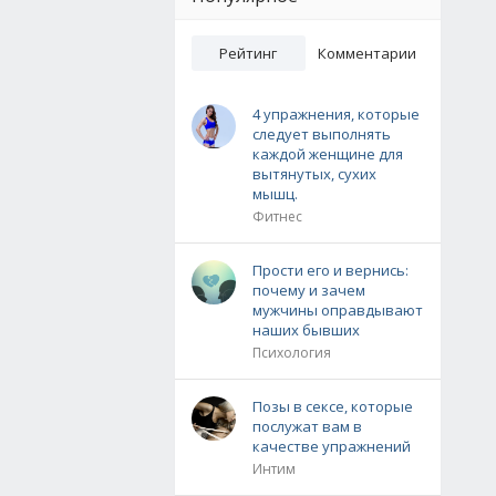
Рейтинг
Комментарии
4 упражнения, которые
следует выполнять
каждой женщине для
вытянутых, сухих
мышц.
Фитнес
Прости его и вернись:
почему и зачем
мужчины оправдывают
наших бывших
Психология
Позы в сексе, которые
послужат вам в
качестве упражнений
Интим