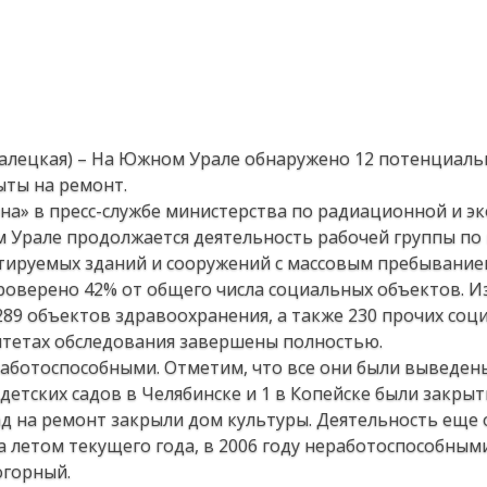
Малецкая) – На Южном Урале обнаружено 12 потенциаль
ыты на ремонт.
на» в пресс-службе министерства по радиационной и э
м Урале продолжается деятельность рабочей группы по
уатируемых зданий и сооружений с массовым пребывани
роверено 42% от общего числа социальных объектов. Из
289 объектов здравоохранения, а также 230 прочих соц
итетах обследования завершены полностью.
работоспособными. Отметим, что все они были выведен
 детских садов в Челябинске и 1 в Копейске были закрыт
ад на ремонт закрыли дом культуры. Деятельность еще
 летом текущего года, в 2006 году неработоспособным
огорный.