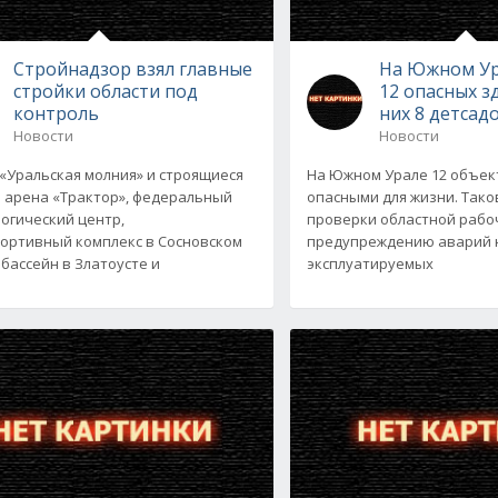
Стройнадзор взял главные
На Южном Ур
стройки области под
12 опасных з
контроль
них 8 детсад
Новости
Новости
«Уральская молния» и строящиеся
На Южном Урале 12 объек
 арена «Трактор», федеральный
опасными для жизни. Так
огический центр,
проверки областной рабо
ортивный комплекс в Сосновском
предупреждению аварий н
 бассейн в Златоусте и
эксплуатируемых