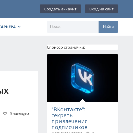
Создать аккаунт
Вход на сайт
КАРЬЕРА
Найти
Спонсор странички:
ЫХ
"ВКонтакте":
В закладки
секреты
привлечения
подписчиков