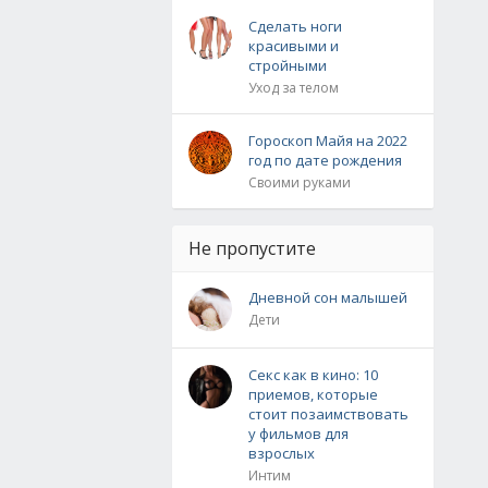
Сделать ноги
красивыми и
стройными
Уход за телом
Гороскоп Майя на 2022
год по дате рождения
Своими руками
Не пропустите
Дневной сон малышей
Дети
Секс как в кино: 10
приемов, которые
стоит позаимствовать
у фильмов для
взрослых
Интим