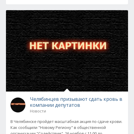
Челябинцев призывают сдать кровь в
компании депутатов
Новости
В Челябинске пройдет масштабная акция по сдаче крови.
Как сообщили "Новому Региону" в общественной
организации "Содействие", 26 ноября с 11.00 до