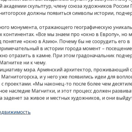
 академии скульптур, члену союза художников России 
агнитогорске должны появиться символы истории, под
ойного монумента, отражающего географическую уникал
 континентах. «Все мы знаем про «окно в Европу», но м
 понятие «окно в Азию». Почему бы не соорудить его в
 примечательный в истории города момент – посещени
жно отразить в камне. При этом градоначальник подчер
агнитке ни к чему.
нициативу мэра. Армянский архитектор, проживающий с
 Магнитогорска, и у него уже появились идеи для вопло
 с проектами. «Мы наконец-то после более чем десятил
е наследие Магнитки, и этот процесс должен развиват
 заденет за живое и местных художников, и они выйду
едвижимость