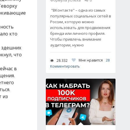
Формула успеха
0
Геворку
"ВКонтакте" – одна из самых
черкивающие
популярных социальных сетей в
России, которую можно
ьность
использовать для продвижения
ало кто
бренда или личного профиля.
Чтобы привлечь внимание
аудитории, нужно
е здешних
кнул, что
Мне нравится
28
28 332
Комментировать
ейчас в
щения.
етнего
ься.
т из