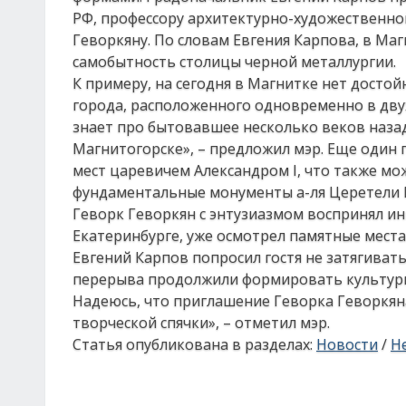
РФ, профессору архитектурно-художественной
Геворкяну. По словам Евгения Карпова, в М
самобытность столицы черной металлургии.
К примеру, на сегодня в Магнитке нет дост
города, расположенного одновременно в двух
знает про бытовавшее несколько веков назад
Магнитогорске», – предложил мэр. Еще один
мест царевичем Александром I, что также мо
фундаментальные монументы а-ля Церетели М
Геворк Геворкян с энтузиазмом воспринял и
Екатеринбурге, уже осмотрел памятные места
Евгений Карпов попросил гостя не затягивать
перерыва продолжили формировать культурно
Надеюсь, что приглашение Геворка Геворкяна
творческой спячки», – отметил мэр.
Статья опубликована в разделах:
Новости
/
Н