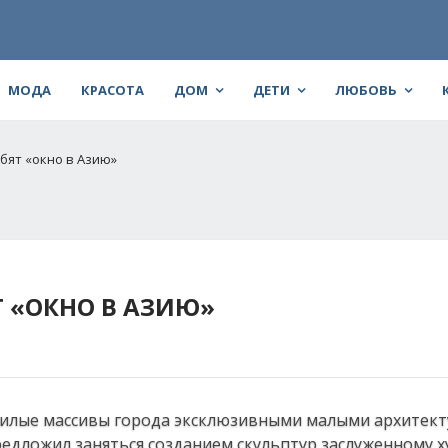
МОДА
КРАСОТА
ДОМ
ДЕТИ
ЛЮБОВЬ
бят «окно в Азию»
Т «ОКНО В АЗИЮ»
жилые массивы города эксклюзивными малыми архитек
едложил заняться созданием скульптур заслуженному 