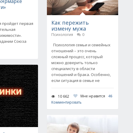
 «Ярмарке
ти»
Как пережить
ля пройдет первая
измену мужа
ительная
Психология
0
вижимости».
 здании Союза
Психология семьи и семейных
отношений – это очень
сложный процесс, который
можно доверить только
специалисту в области
отношений и брака. Особенно,
если ситуация в семье не
Мне нравится
46
10 662
Комментировать