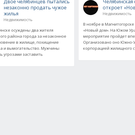
Двое челябинцев пытались
Челябинская 
незаконно продать чужое
откроет «Но
жилья
Недвижимость
Недвижимость
В ноябре в Магнитогорске
инске осуждены два жителя
«Новый дом». На Южом Ур
ого района города за незаконное
мероприятие пройдет впе
овение в жилище, похищение
Организовано оно Южно-
а и вымогательство. Мужчины
корпорацией жилищного с
ь угрозами заставить