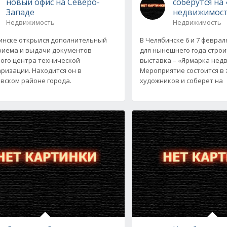
новый офис на Северо-
соберутся на
Западе
недвижимос
Недвижимость
Недвижимость
инске открылся дополнительный
В Челябинске 6 и 7 февра
риема и выдачи документов
для нынешнего года стро
ого центра технической
выставка – «Ярмарка нед
ризации. Находится он в
Мероприятие состоится в
вском районе города.
художников и соберет на