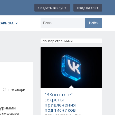
Создать аккаунт
Вход на сайт
КАРЬЕРА
Найти
Спонсор странички:
В закладки
"ВКонтакте":
секреты
привлечения
турными
подписчиков
художнику