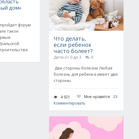
область
вый дом»
 пройдет форум
але такое
рвые.
Что делать,
Уральской
если ребенок
троительства
часто болеет?
Дети от 0 до 3
0
Две стороны болезни Любая
болезнь для ребенка имеет две
стороны.
Мне нравится
23
4 921
Комментировать