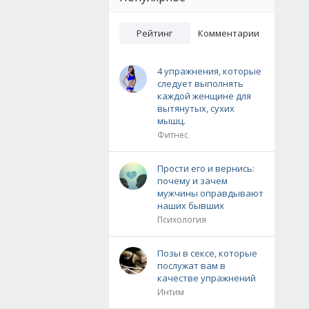
Рейтинг
Комментарии
4 упражнения, которые
следует выполнять
каждой женщине для
вытянутых, сухих
мышц.
Фитнес
Прости его и вернись:
почему и зачем
мужчины оправдывают
наших бывших
Психология
Позы в сексе, которые
послужат вам в
качестве упражнений
Интим