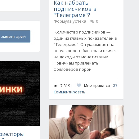
Как набрать
подписчиков в
"Телеграме"?
Формула успеха
0
Количество подписчиков —
комментарий
один из главных показателей в
"Телеграме". Он указывает на
популярность блогера и влияет
на доходы от монетизации.
Новичкам привлекать
фолловеров порой
Мне нравится
27
7 319
Комментировать
 риелторы