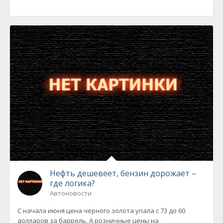
Нефть дешевеет, бензин дорожает –
где логика?
Автоновости
С начала июня цена черного золота упала с 73 до 60
долларов за баррель. А розничные цены на