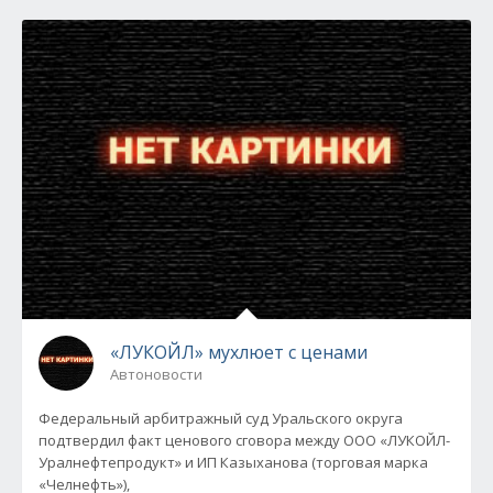
«ЛУКОЙЛ» мухлюет с ценами
Автоновости
Федеральный арбитражный суд Уральского округа
подтвердил факт ценового сговора между ООО «ЛУКОЙЛ-
Уралнефтепродукт» и ИП Казыханова (торговая марка
«Челнефть»),