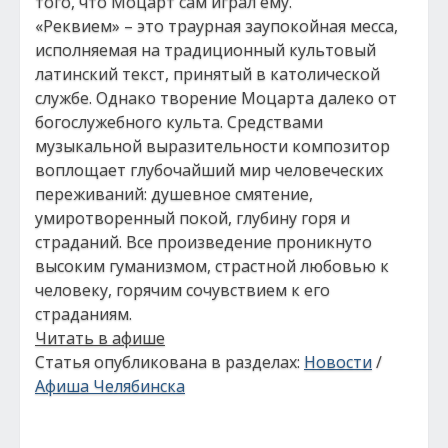
того, что Моцарт сам играл ему.
«Реквием» – это траурная заупокойная месса,
исполняемая на традиционный культовый
латинский текст, принятый в католической
службе. Однако творение Моцарта далеко от
богослужебного культа. Средствами
музыкальной выразительности композитор
воплощает глубочайший мир человеческих
переживаний: душевное смятение,
умиротворенный покой, глубину горя и
страданий. Все произведение проникнуто
высоким гуманизмом, страстной любовью к
человеку, горячим сочувствием к его
страданиям.
Читать в афише
Статья опубликована в разделах:
Новости
/
Афиша Челябинска