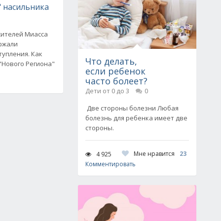
" насильника
жителей Миасса
ржали
тупления. Как
Что делать,
"Нового Региона"
если ребенок
часто болеет?
Дети от 0 до 3
0
Две стороны болезни Любая
болезнь для ребенка имеет две
стороны.
Мне нравится
23
4 925
Комментировать