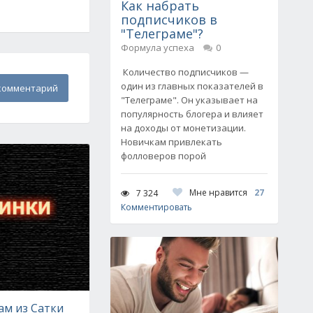
Как набрать
подписчиков в
"Телеграме"?
Формула успеха
0
Количество подписчиков —
один из главных показателей в
комментарий
"Телеграме". Он указывает на
популярность блогера и влияет
на доходы от монетизации.
Новичкам привлекать
фолловеров порой
Мне нравится
27
7 324
Комментировать
м из Сатки