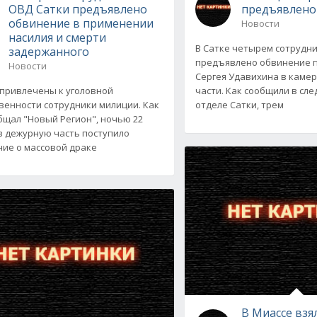
ОВД Сатки предъявлено
предъявлено
обвинение в применении
Новости
насилия и смерти
В Сатке четырем сотрудн
задержанного
предъявлено обвинение п
Новости
Сергея Удавихина в каме
 привлечены к уголовной
части. Как сообщили в сл
венности сотрудники милиции. Как
отделе Сатки, трем
бщал "Новый Регион", ночью 22
в дежурную часть поступило
ие о массовой драке
В Миассе взя