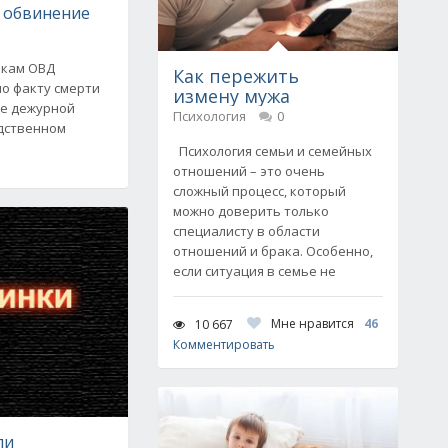
 обвинение
икам ОВД
Как пережить
о факту смерти
измену мужа
ре дежурной
Психология
0
едственном
Психология семьи и семейных
отношений – это очень
сложный процесс, который
можно доверить только
специалисту в области
отношений и брака. Особенно,
если ситуация в семье не
Мне нравится
46
10 667
Комментировать
ли