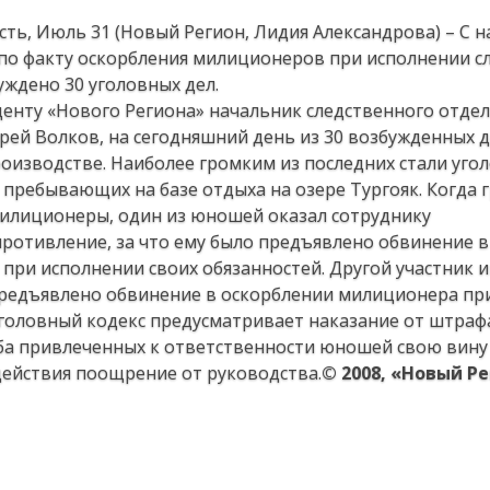
сть, Июль 31 (Новый Регион, Лидия Александрова) – С н
 по факту оскорбления милиционеров при исполнении с
уждено 30 уголовных дел.
енту «Нового Региона» начальник следственного отдел
рей Волков, на сегодняшний день из 30 возбужденных д
роизводстве. Наиболее громким из последних стали уго
пребывающих на базе отдыха на озере Тургояк. Когда 
илиционеры, один из юношей оказал сотруднику
ротивление, за что ему было предъявлено обвинение в
при исполнении своих обязанностей. Другой участник 
предъявлено обвинение в оскорблении милиционера пр
уголовный кодекс предусматривает наказание от штраф
Оба привлеченных к ответственности юношей свою вину
ействия поощрение от руководства.
© 2008, «Новый Ре