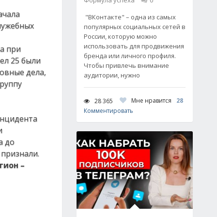
Формула успеха
0
ачала
"ВКонтакте" – одна из самых
лужебных
популярных социальных сетей в
России, которую можно
использовать для продвижения
а при
бренда или личного профиля.
ел 25 были
Чтобы привлечь внимание
ловные дела,
аудитории, нужно
группу
Мне нравится
28
28 365
Комментировать
инцидента
и
а до
 признали.
гион –