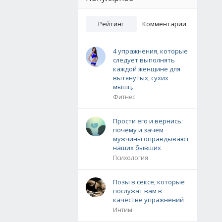
Рейтинг
Комментарии
4 упражнения, которые
следует выполнять
каждой женщине для
вытянутых, сухих
мышц.
Фитнес
Прости его и вернись:
почему и зачем
мужчины оправдывают
наших бывших
Психология
Позы в сексе, которые
послужат вам в
качестве упражнений
Интим