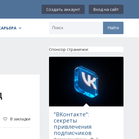
Создать аккаунт
Вход на сайт
КАРЬЕРА
Найти
Спонсор странички:
Д
"ВКонтакте":
В закладки
секреты
привлечения
подписчиков