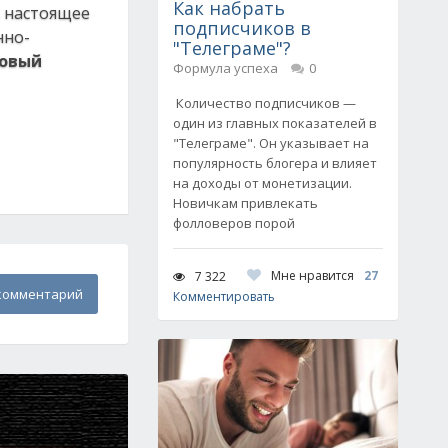
Как набрать
в настоящее
подписчиков в
нно-
"Телеграме"?
Новый
Формула успеха
0
Количество подписчиков —
один из главных показателей в
"Телеграме". Он указывает на
популярность блогера и влияет
на доходы от монетизации.
Новичкам привлекать
фолловеров порой
Мне нравится
27
7 322
комментарий
Комментировать