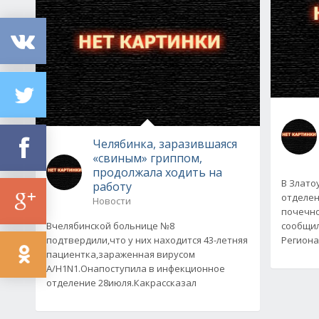
Челябинка, заразившаяся
«свиным» гриппом,
продолжала ходить на
В Злато
работу
отделен
Новости
почечно
Вчелябинской больнице №8
сообщил
подтвердили,что у них находится 43-летняя
Региона
пациентка,зараженная вирусом
A/H1N1.Онапоступила в инфекционное
отделение 28июля.Какрассказал