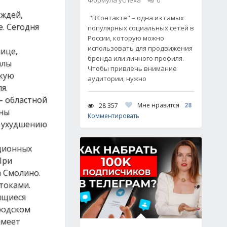
Формула успеха
0
ождей,
"ВКонтакте" – одна из самых
. Сегодня
популярных социальных сетей в
России, которую можно
использовать для продвижения
нице,
бренда или личного профиля.
алы
Чтобы привлечь внимание
скую
аудитории, нужно
я.
– областной
Мне нравится
28
28 357
ены
Комментировать
у ухудшению
ционных
При
 Смолино.
токами.
ящиеся
родском
имеет