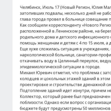
Челябинск, Июль 17 (Новый Регион, Юлия Мал
затопивших подвалы, несколько дней не раб
глава города провел в больнице совещание 
Как сообщили корреспонденту «Нового Регион
расположенной в Ленинском районе, на бере
родильного дома и детского инфекционного 
помощь женщинам и детям с 4 по 15 июля, а 
Еще хуже сложилась ситуация в учреждениях,
наркологической больнице, санатории-проф
откачивать воду в Целинный переулок, ведущ
эпидемиологической ситуации в городе.
Михаил Юревич отметил, что проблема с за
колодцев и цокольных этажей зданий в этом 
проектировке и строительстве дренажной си
Подтопление зданий идет изнутри, причем н
Коллектор, который ранее был предназначен 
поблизости. Однако если вопрос с организац
бюджете будут предусмотрены 50 миллионов 