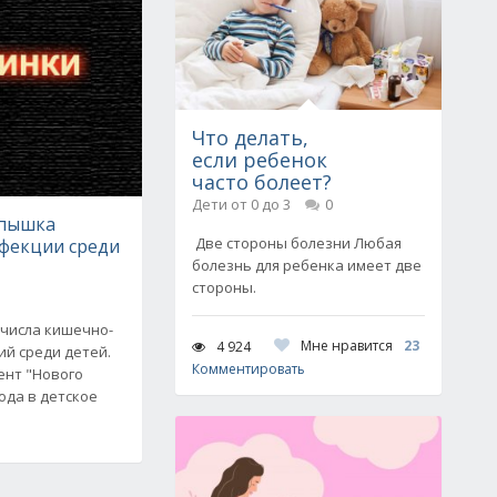
Что делать,
если ребенок
часто болеет?
Дети от 0 до 3
0
спышка
Две стороны болезни Любая
фекции среди
болезнь для ребенка имеет две
стороны.
 числа кишечно-
Мне нравится
23
4 924
й среди детей.
Комментировать
ент "Нового
года в детское