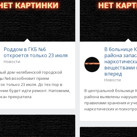
Роддом в ГКБ №6
В больнице 
откроется только 23 июля
района запас
наркотическ
Новости
веществами 
ый дом челябинской городской
вперед
ы №6 возобновит прием
Новости
ок только 23 июля. До тех пор в
нии будет идти ремонт. Напомним,
В центральной больнице 
ка» прекратила
района выявлены нарушен
правилами хранения и уч
наркотических и психотро