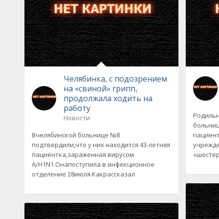
Челябинка, с подозрением
на «свиной» грипп,
продолжала ходить на
работу
Родильн
Новости
больниц
Вчелябинской больнице №8
пациент
подтвердили,что у них находится 43-летняя
учрежде
пациентка,зараженная вирусом
«шестер
A/H1N1.Онапоступила в инфекционное
отделение 28июля.Какрассказал