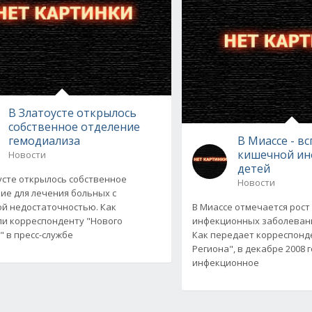
В Златоусте открылось
собственное отделение
гемодиализа
В Миассе - в
кишечной ин
Новости
детей
усте открылось собственное
Новости
ие для лечения больных с
й недостаточностью. Как
В Миассе отмечается рост
и корреспонденту "Нового
инфекционных заболевани
" в пресс-службе
Как передает корреспонд
Региона", в декабре 2008 
инфекционное