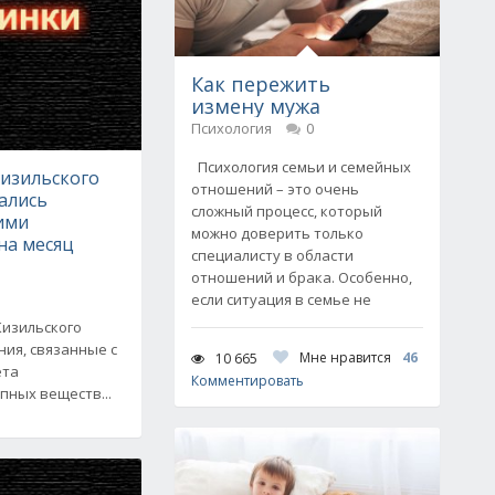
Как пережить
измену мужа
Психология
0
Психология семьи и семейных
Кизильского
отношений – это очень
ались
сложный процесс, который
ими
можно доверить только
на месяц
специалисту в области
отношений и брака. Особенно,
если ситуация в семье не
Кизильского
ия, связанные с
Мне нравится
46
10 665
ета
Комментировать
пных веществ...