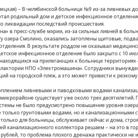
ецкая) – В челябинской больнице №9 из-за ливневых д
отал родильный дом и детское инфекционное отделение
по ликвидации последствий происшествия.
а» в пресс-службе мэрии, из-за сильных ливней в боль
гу озера Смолино, оказались затоплены щитовые, подв
отделения. В результате роддом не оказывал медицин
детское инфекционное отделение было закрыто с 10 июл
 находящихся на прилегающих к больнице территориях 
илактории НПО «Электромашина». Сотрудники вынужд
ий на городской пляж, а это может привести к резком
топлением ливневыми и паводковыми водами канализа
микрорайоне существует уже около трех десятилетий. 
стемы не было предусмотрено повышение уровня озера
е только грунтовыми водами, но и канализационными с
только для больницы, обслуживает сейчас и дома, стро
ией канализационного коллектора решаем – на это в го
рублей, то проблема плохого дренажа практически не 