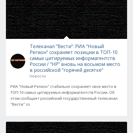
Телеканал "Вести": РИА "Новый
Регион" cохраняет позиции в ТОП-10
самых цитируемых информагентств
России / "НР" вновь на восьмом место
в российской "горячей десятке"
Новости
РИА "Новый Регион" стабильно сохраняет свое место в
ТОП-10 самых цитируемых информагентств России. Об
этом сообщает российский государственный телеканал
"Вести" со