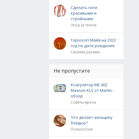
Сделать ноги
красивыми и
стройными
Уход за телом
Гороскоп Майя на 2022
год по дате рождения
Своими руками
Не пропустите
Коагулятор ME 402
Maxium KLS от Martin:
обзор
Советы врача
Что делает женщину
блядью?
Психология