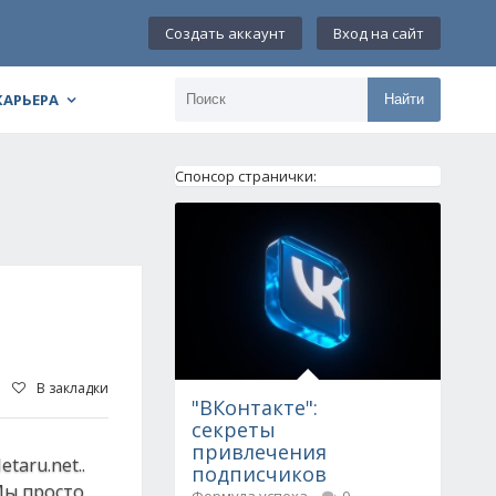
Создать аккаунт
Вход на сайт
КАРЬЕРА
Найти
Спонсор странички:
В закладки
"ВКонтакте":
секреты
привлечения
aru.net..
подписчиков
Мы просто