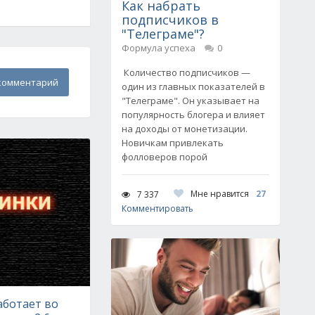
Как набрать
подписчиков в
"Телеграме"?
Формула успеха
0
Количество подписчиков —
комментарий
один из главных показателей в
"Телеграме". Он указывает на
популярность блогера и влияет
на доходы от монетизации.
Новичкам привлекать
фолловеров порой
Мне нравится
27
7 337
Комментировать
аботает во