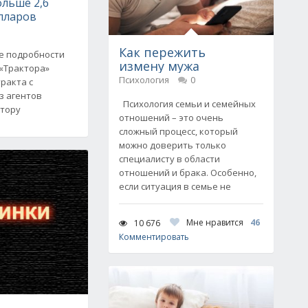
ольше 2,6
лларов
Как пережить
е подробности
измену мужа
«Трактора»
Психология
0
ракта с
з агентов
Психология семьи и семейных
ктору
отношений – это очень
сложный процесс, который
можно доверить только
специалисту в области
отношений и брака. Особенно,
если ситуация в семье не
Мне нравится
46
10 676
Комментировать