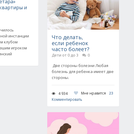
етара»
 квартиры и
нчилось
нной инстанции
Что делать,
м клубом
если ребенок
ывшим игроком
часто болеет?
инский
Дети от 0 до 3
0
Две стороны болезни Любая
болезнь для ребенка имеет две
стороны.
Мне нравится
23
4 934
Комментировать