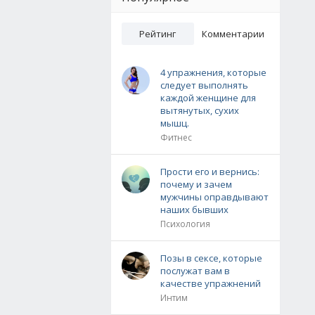
Рейтинг
Комментарии
4 упражнения, которые
следует выполнять
каждой женщине для
вытянутых, сухих
мышц.
Фитнес
Прости его и вернись:
почему и зачем
мужчины оправдывают
наших бывших
Психология
Позы в сексе, которые
послужат вам в
качестве упражнений
Интим