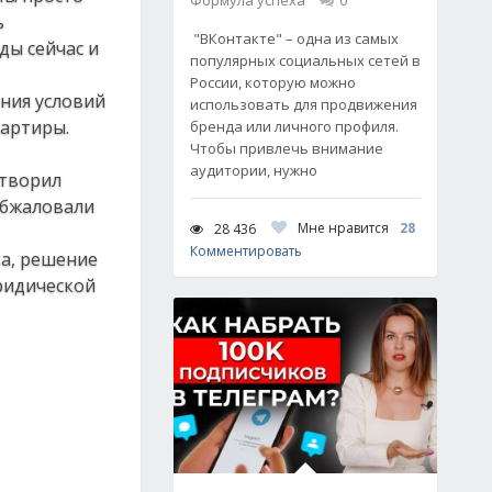
Формула успеха
0
ь
"ВКонтакте" – одна из самых
ды сейчас и
популярных социальных сетей в
России, которую можно
ения условий
использовать для продвижения
вартиры.
бренда или личного профиля.
Чтобы привлечь внимание
аудитории, нужно
етворил
 обжаловали
Мне нравится
28
28 436
Комментировать
ва, решение
юридической