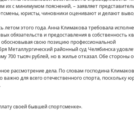
м их с минимумом пояснений, – заявляет представител
ортсмены, юристы, чиновники оценивают и делают выво
ь летом этого года. Анна Климакова требовала исполн
овых обязательств и предоставления в собственность к
, обосновывая свою позицию профессиональной
ября Металлургический районный суд Челябинска удовл
му 700 тысяч рублей, но в жилье отказал. Обе стороны
орное рассмотрение дела. По словам господина Климако
то важно для всего отечественного спорта, поскольку 
.
плату своей бывшей спортсменке».