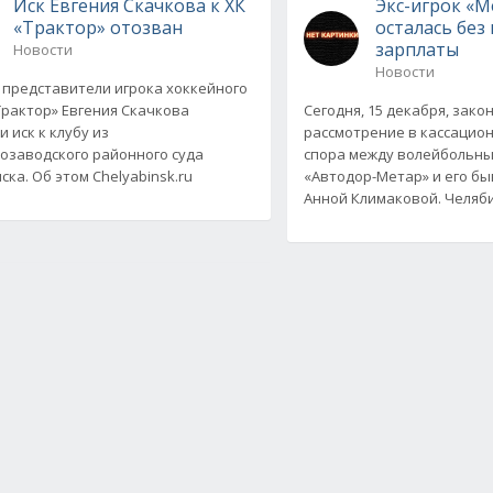
Иск Евгения Скачкова к ХК
Экс-игрок «М
«Трактор» отозван
осталась без
зарплаты
Новости
Новости
 представители игрока хоккейного
Трактор» Евгения Скачкова
Сегодня, 15 декабря, зако
 иск к клубу из
рассмотрение в кассацио
озаводского районного суда
спора между волейбольны
ска. Об этом Chelyabinsk.ru
«Автодор-Метар» и его б
Анной Климаковой. Челяб