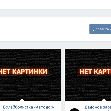
Добавить 
Волейболистка «Автодор-
Дадонов зар