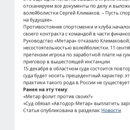
отсканируем все документы по делу и выложи
волейболистки Сергей Климаков. – Пусть сп
на будущее».
Противостояние спортсменки и клуба началос
своего контракта с командой в части финанс
Руководство «Метара» отказало Климаковой
несостоятельностью волейболистки. 11 сент
претензии игрока по заработной плате на сум
приговор в вышестоящей инстанции.
15 декабря в областном суде состоится повт
суда будет носить прецедентный характер: э
практики такого рода в России не существует
Ранее на эту тему
:
«Метар фолит против своих?»
«Суд обязал «Автодор-Метар» выплатить зар
Статья опубликована в разделах:
Новости