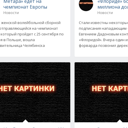
Метара» едет на
«Флориде» б
чемпионат Европы
миллиона до
Новости
Новости
в женской волейбольной сборной
Стали известны некоторы
 отправляющейся на чемпионат
подписания нападающим 
 который пройдет с 25 сентября по
Евгением Дадоновым конт
ря в Польше, вошла
«Флоридой». Вчера один и
вительница Челябинска
форварда позвонил дире