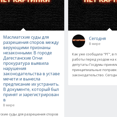
Маслиатские суды для
Сегодня
разрешения споров между
В мире
верующими признаны
незаконными. В городе
Как уже сообщала "РГ", в 
Дагестанские Огни
работы перед уходом на 
прокуратура выявила
депутаты Госдумы принял
нарушения
принципиальные поправки
законодательства в уставе
законодательство. Сегод
мечети и вынесла
предписание их устранить.
В документе, который был
принят и зарегистрирован
в
В мире
ские суды для разрешения споров