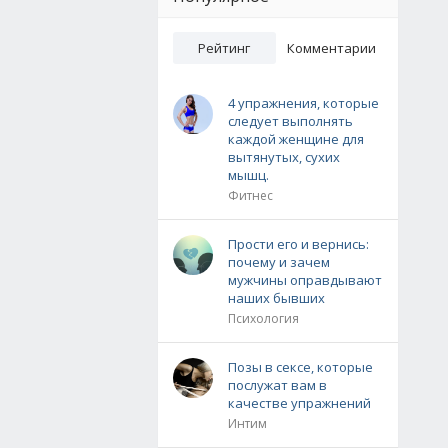
Рейтинг
Комментарии
4 упражнения, которые
следует выполнять
каждой женщине для
вытянутых, сухих
мышц.
Фитнес
Прости его и вернись:
почему и зачем
мужчины оправдывают
наших бывших
Психология
Позы в сексе, которые
послужат вам в
качестве упражнений
Интим