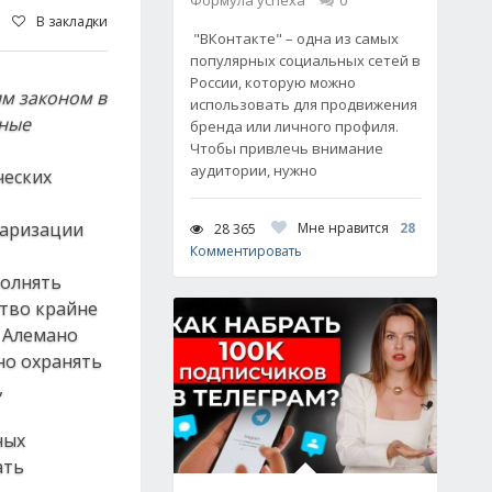
Формула успеха
0
В закладки
"ВКонтакте" – одна из самых
популярных социальных сетей в
России, которую можно
им законом в
использовать для продвижения
нные
бренда или личного профиля.
Чтобы привлечь внимание
аудитории, нужно
ческих
таризации
Мне нравится
28
28 365
Комментировать
полнять
ство крайне
и Алемано
но охранять
,
ных
ать