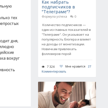
Как набрать
ульную
подписчиков в
"Телеграме"?
Формула успеха
0
олько тех
непростых
Количество подписчиков —
один из главных показателей в
"Телеграме". Он указывает на
популярность блогера и влияет
одит дня,
на доходы от монетизации.
рилюдно
Новичкам привлекать
цейские
фолловеров порой
вка вокруг
Мне нравится
27
7 324
тивность
Комментировать