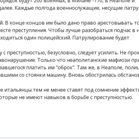
ядок будут 200 военных, в Милане -170, в Неаполе и
 далее. Каждые полгода военнослужащие, несущие патр
й. В конце концов им было дано право арестовывать т
месте преступления. Чтобы лучше разобраться подчас в 
находиться один полицейский. Патрулирование будет
с преступностью, безусловно, следует усилить. Не прох
равонарушение. Только что неаполитанские мафиози п
завшегося платить им "оброк". Там же, в Неаполе, поли
навшими со стоянки машину. Вновь обострилась обстано
ие итальянцы тем не менее ставят под сомнение эффек
оторые не имеют навыков в борьбе с преступностью.