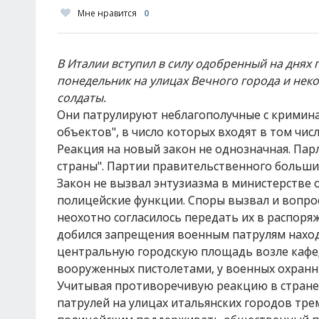
Мне нравится
0
В Италии вступил в силу одобренный на днях 
понедельник на улицах Вечного города и нек
солдаты.
Они патрулируют неблагополучные с криминал
объектов", в число которых входят в том числ
Реакция на новый закон не однозначная. Пар
страны". Партии правительственного большин
Закон не вызвал энтузиазма в министерстве 
полицейские функции. Споры вызвал и вопро
неохотно согласилось передать их в распор
добился запрещения военным патрулям находи
центральную городскую площадь возле кафед
вооруженных пистолетами, у военных охранн
Учитывая противоречивую реакцию в стране
патрулей на улицах итальянских городов тре