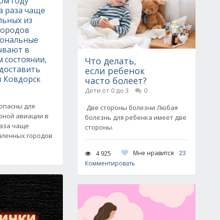
ом году
а раза чаще
льных из
городов
иональные
ывают в
 состоянии,
Что делать,
 доставить
если ребенок
з Ковдорск
часто болеет?
Дети от 0 до 3
0
опасны для
Две стороны болезни Любая
рной авиации в
болезнь для ребенка имеет две
раза чаще
стороны.
аленных городов
Мне нравится
23
4 925
Комментировать