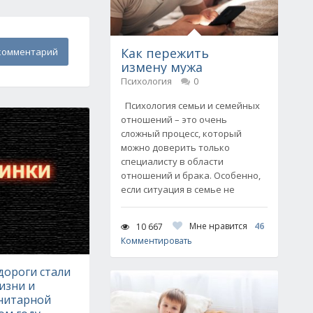
Как пережить
комментарий
измену мужа
Психология
0
Психология семьи и семейных
отношений – это очень
сложный процесс, который
можно доверить только
специалисту в области
отношений и брака. Особенно,
если ситуация в семье не
Мне нравится
46
10 667
Комментировать
дороги стали
изни и
анитарной