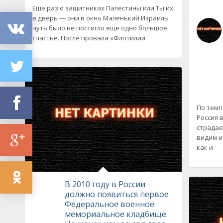
Еще раз о защитниках Палестины или Ты их
в дверь — они в окно Маленький Израиль
чуть было не постигло еще одно большое
счастье. После провала «Флотилии
По темп
Россия 
страдае
видим и
как и
В 2010 году в России
должно появиться первое
Федеральное военное
мемориальное кладбище.