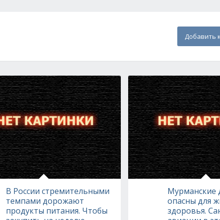
Добавить 
В России стремительными
Мурманские 
темпами дорожают
опасны для ж
продукты питания. Чтобы
здоровья. С