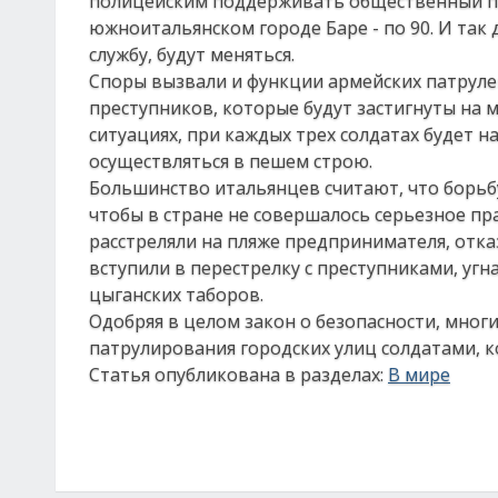
полицейским поддерживать общественный пор
южноитальянском городе Баре - по 90. И так
службу, будут меняться.
Споры вызвали и функции армейских патруле
преступников, которые будут застигнуты на 
ситуациях, при каждых трех солдатах будет 
осуществляться в пешем строю.
Большинство итальянцев считают, что борьбу 
чтобы в стране не совершалось серьезное п
расстреляли на пляже предпринимателя, отка
вступили в перестрелку с преступниками, уг
цыганских таборов.
Одобряя в целом закон о безопасности, мног
патрулирования городских улиц солдатами, к
Статья опубликована в разделах:
В мире