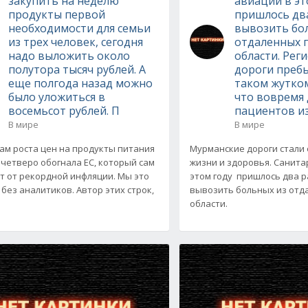
закупить на неделю
авиации в эт
продукты первой
пришлось дв
необходимости для семьи
вывозить бо
из трех человек, сегодня
отдаленных 
надо выложить около
области. Рег
полутора тысяч рублей. А
дороги преб
еще полгода назад можно
таком жутком
было уложиться в
что вовремя
восемьсот рублей. П
пациентов и
В мире
В мире
ам роста цен на продукты питания
Мурманские дороги стали 
вчетверо обогнала ЕС, который сам
жизни и здоровья. Санита
т от рекордной инфляции. Мы это
этом году пришлось два 
 без аналитиков. Автор этих строк,
вывозить больных из отд
области.