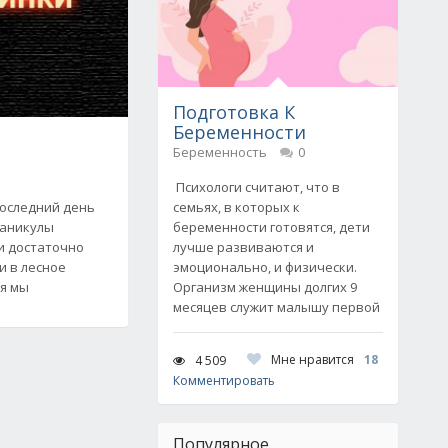
Подготовка К
Беременности
Беременность
0
Психологи считают, что в
последний день
семьях, в которых к
каникулы
беременности готовятся, дети
и достаточно
лучше развиваются и
 в лесное
эмоционально, и физически.
ня мы
Организм женщины долгих 9
месяцев служит малышу первой
Мне нравится
18
4 509
Комментировать
Популярное