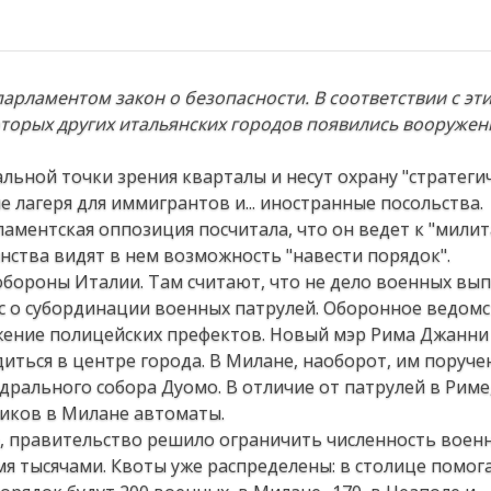
парламентом закон о безопасности. В соответствии с эт
оторых других итальянских городов появились вооруже
ьной точки зрения кварталы и несут охрану "стратеги
е лагеря для иммигрантов и... иностранные посольства.
ламентская оппозиция посчитала, что он ведет к "мили
ства видят в нем возможность "навести порядок".
обороны Италии. Там считают, что не дело военных вы
с о субординации военных патрулей. Оборонное ведом
яжение полицейских префектов. Новый мэр Рима Джанн
ться в центре города. В Милане, наоборот, им поруче
рального собора Дуомо. В отличие от патрулей в Риме
иков в Милане автоматы.
, правительство решило ограничить численность воен
мя тысячами. Квоты уже распределены: в столице помог