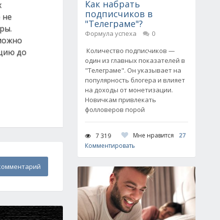
Как набрать
х
подписчиков в
 не
"Телеграме"?
ры.
Формула успеха
0
можно
Количество подписчиков —
ацию до
один из главных показателей в
"Телеграме". Он указывает на
популярность блогера и влияет
на доходы от монетизации.
Новичкам привлекать
фолловеров порой
Мне нравится
27
7 319
Комментировать
комментарий