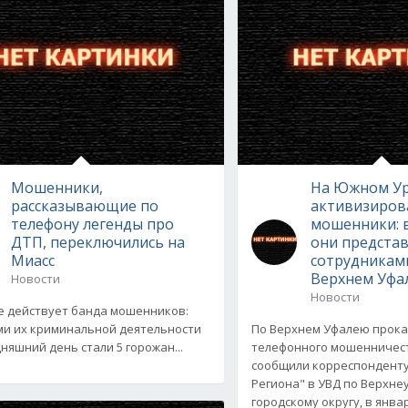
Мошенники,
На Южном У
рассказывающие по
активизиров
телефону легенды про
мошенники: 
ДТП, переключились на
они предста
Миасс
сотрудниками
Верхнем Уфа
Новости
Новости
е действует банда мошенников:
и их криминальной деятельности
По Верхнем Уфалею прока
дняшний день стали 5 горожан...
телефонного мошенничест
сообщили корреспонденту
Региона" в УВД по Верхн
городскому округу, в янва