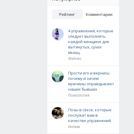
Рейтинг
Комментарии
4 упражнения, которые
следует выполнять
каждой женщине для
вытянутых, сухих
мышц.
Фитнес
Прости его и вернись:
почему и зачем
мужчины оправдывают
наших бывших
Психология
Позы в сексе, которые
послужат вам в
качестве упражнений
Интим