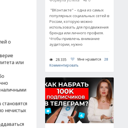
Формула успеха
0
"ВКонтакте" – одна из самых
популярных социальных сетей в
России, которую можно
использовать для продвижения
бренда или личного профиля.
Чтобы привлечь внимание
лей о
аудитории, нужно
дверие
Мне нравится
28
28 335
литета или
Комментировать
бо
ично
о наличными
 становятся
ло нечистых
оддаваться