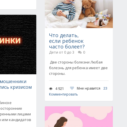
Что делать,
если ребенок
часто болеет?
Дети от 0 до 3
0
Две стороны болезни Любая
болезнь для ребенка имеет две
стороны.
 мошенники
лись кризисом
Мне нравится
23
4 921
Комментировать
бинске
 посторонние
еренными лицами
ы или кандидатов