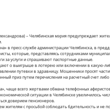
Александрова) – Челябинская мэрия предупреждает жите
.
на» в пресс-службе администрации Челябинска, в пред
ристы, которые, представляясь сотрудниками муниципа
ьги за услуги и спрашивают паспортные данные.
бщают о выигрыше в лотерею или включении в какую-ли
авлении путевки в здравницу. Мошенники просят част
анный приз путем перечисления на расчетный счет либ
а», чаще всего жертвами обмана телефонных аферистов
экономической ситуации в Челябинске увеличилось чис
ться доверием пенсионеров.
ем жителям с просьбой соблюдать бдительность и не п