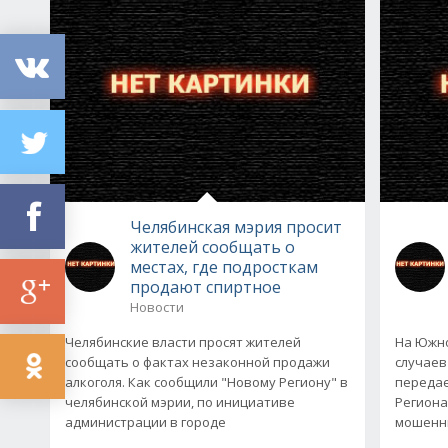
Челябинская мэрия просит
жителей сообщать о
местах, где подросткам
продают спиртное
Новости
Челябинские власти просят жителей
На Южно
сообщать о фактах незаконной продажи
случаев
алкоголя. Как сообщили "Новому Региону" в
передае
челябинской мэрии, по инициативе
Региона
администрации в городе
мошенни