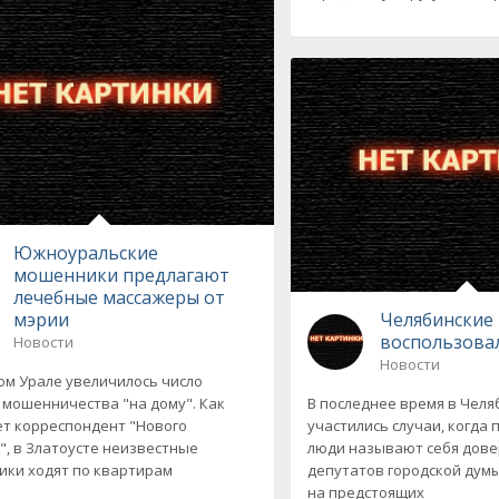
Южноуральские
мошенники предлагают
лечебные массажеры от
мэрии
Челябинские
воспользова
Новости
Новости
м Урале увеличилось число
 мошенничества "на дому". Как
В последнее время в Челя
т корреспондент "Нового
участились случаи, когда
", в Златоусте неизвестные
люди называют себя дов
ки ходят по квартирам
депутатов городской дум
на предстоящих