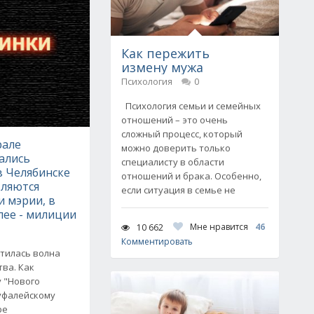
Как пережить
измену мужа
Психология
0
Психология семьи и семейных
отношений – это очень
сложный процесс, который
рале
можно доверить только
ались
специалисту в области
в Челябинске
отношений и брака. Особенно,
вляются
если ситуация в семье не
 мэрии, в
лее - милиции
Мне нравится
46
10 662
Комментировать
тилась волна
ва. Как
 "Нового
еуфалейскому
ре