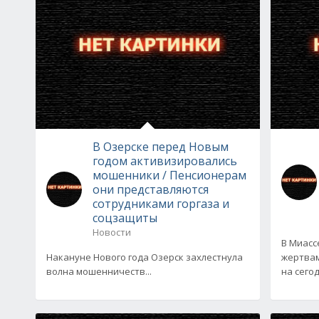
В Озерске перед Новым
годом активизировались
мошенники / Пенсионерам
они представляются
сотрудниками горгаза и
соцзащиты
Новости
В Миасс
Накануне Нового года Озерск захлестнула
жертвам
волна мошенничеств...
на сего