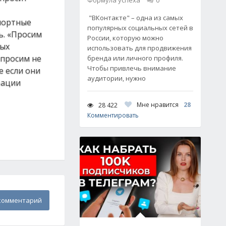
Формула успеха
0
"ВКонтакте" – одна из самых
портные
популярных социальных сетей в
ь. «Просим
России, которую можно
ных
использовать для продвижения
 просим не
бренда или личного профиля.
Чтобы привлечь внимание
е если они
аудитории, нужно
рации
Мне нравится
28
28 422
Комментировать
комментарий