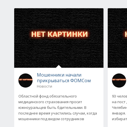
Мошенники начали
прикрываться ФОМСом
Новости
Областной фонд обязательного
93 чело
медицинского страхования просит
на пост
южноуральцев быть бдительными. В
Челябин
последнее время участились случаи, когда
января.
мошенники под видом сотрудников
избират