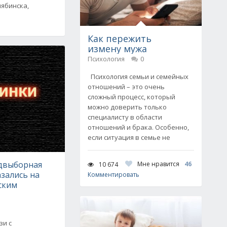
лябинска,
Как пережить
измену мужа
Психология
0
Психология семьи и семейных
отношений – это очень
сложный процесс, который
можно доверить только
специалисту в области
отношений и брака. Особенно,
если ситуация в семье не
едвыборная
Мне нравится
46
10 674
зались на
Комментировать
ским
зи с