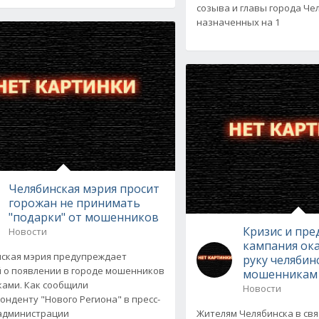
созыва и главы города Че
назначенных на 1
Челябинская мэрия просит
горожан не принимать
"подарки" от мошенников
Кризис и пр
Новости
кампания ока
ская мэрия предупреждает
руку челябин
 о появлении в городе мошенников
мошенникам
ками. Как сообщили
Новости
онденту "Нового Региона" в пресс-
администрации
Жителям Челябинска в свя