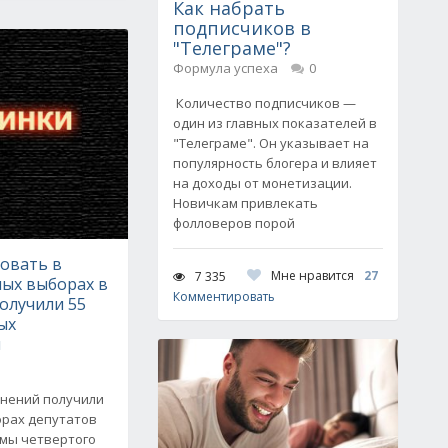
Как набрать
подписчиков в
"Телеграме"?
Формула успеха
0
Количество подписчиков —
один из главных показателей в
"Телеграме". Он указывает на
популярность блогера и влияет
на доходы от монетизации.
Новичкам привлекать
фолловеров порой
вовать в
Мне нравится
27
7 335
ых выборах в
Комментировать
олучили 55
ых
й
нений получили
орах депутатов
умы четвертого