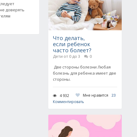
следует
 не доверять
телям
Что делать,
если ребенок
часто болеет?
Дети от 0 до 3
0
Две стороны болезни Любая
болезнь для ребенка имеет две
стороны.
Мне нравится
23
4 932
Комментировать