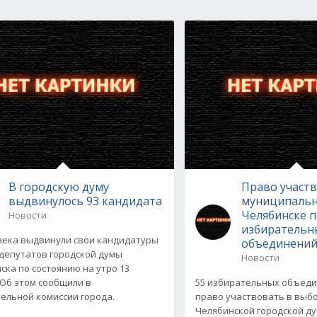
В городскую думу
Право участ
выдвинулось 93 кандидата
муниципальн
Челябинске п
Новости
избирательн
века выдвинули свои кандидатуры
объединени
 депутатов городской думы
Новости
ска по состоянию на утро 13
 Об этом сообщили в
55 избирательных объеди
ельной комиссии города.
право участвовать в выб
Челябинской городской д