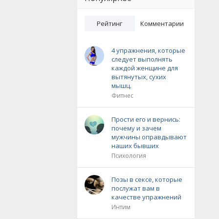
Рейтинг
Комментарии
4 упражнения, которые
следует выполнять
каждой женщине для
вытянутых, сухих
мышц.
Фитнес
Прости его и вернись:
почему и зачем
мужчины оправдывают
наших бывших
Психология
Позы в сексе, которые
послужат вам в
качестве упражнений
Интим