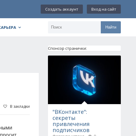
Создать аккаунт
Вход на сайт
КАРЬЕРА
Найти
Спонсор странички:
В закладки
"ВКонтакте":
секреты
привлечения
нными
подписчиков
 просит