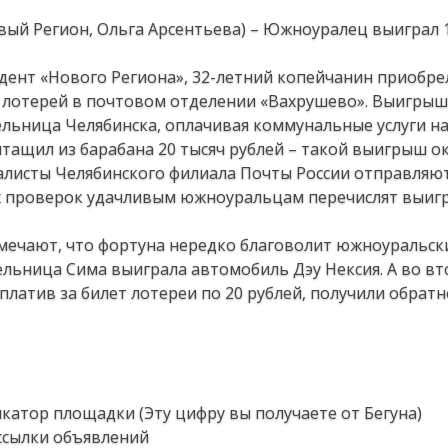
овый Регион, Ольга Арсентьева) – Южноуралец выиграл 
дент «Нового Региона», 32-летний копейчанин приобре
 лотерей в почтовом отделении «Вахрушево». Выигры
ельница Челябинска, оплачивая коммунальные услуги на
ытащил из барабана 20 тысяч рублей – такой выигрыш ок
алисты Челябинского филиала Почты России отправляю
ых проверок удачливым южноуральцам перечислят выиг
тмечают, что фортуна нередко благоволит южноуральс
ельница Сима выиграла автомобиль Дэу Нексия. А во в
платив за билет лотереи по 20 рублей, получили обратн
икатор площадки (Эту цифру вы получаете от Бегуна)
 ссылки объявлений