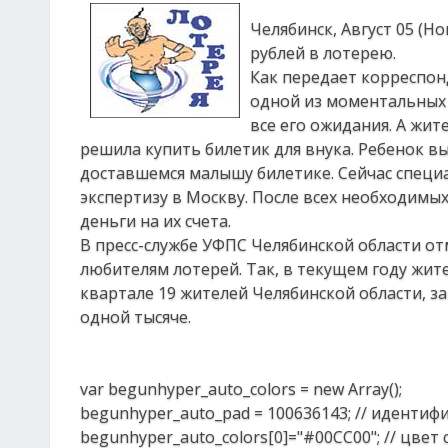
Челябинск, Август 05 (Н
рублей в лотерею.
Как передает корреспон
одной из моментальных
все его ожидания. А жит
решила купить билетик для внука. Ребенок в
доставшемся малышу билетике. Сейчас специ
экспертизу в Москву. После всех необходим
деньги на их счета.
В пресс-службе УФПС Челябинской области о
любителям лотерей. Так, в текущем году жит
квартале 19 жителей Челябинской области, за
одной тысяче.
var begunhyper_auto_colors = new Array();
begunhyper_auto_pad = 100636143; // идентиф
begunhyper_auto_colors[0]="#00CC00"; // цвет