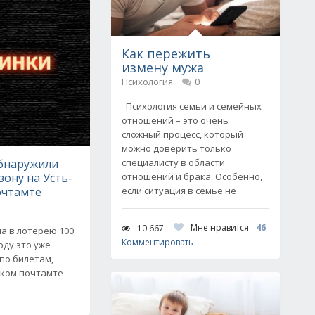
Как пережить
измену мужа
Психология
0
Психология семьи и семейных
отношений – это очень
сложный процесс, который
можно доверить только
бнаружили
специалисту в области
ону на Усть-
отношений и брака. Особенно,
очтамте
если ситуация в семье не
Мне нравится
46
10 667
а в лотерею 100
Комментировать
оду это уже
по билетам,
ском почтамте