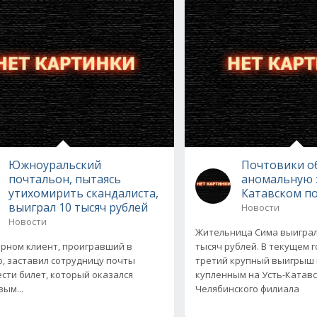
Южноуральский
Почтовики о
почтальон, пытаясь
аномальную з
утихомирить скандалиста,
Катавском п
выиграл 10 тысяч рублей
Новости
Новости
Жительница Сима выиграл
орном клиент, проигравший в
тысяч рублей. В текущем г
, заставил сотрудницу почты
третий крупный выигрыш 
сти билет, который оказался
купленным на Усть-Катав
ым...
Челябинского филиала