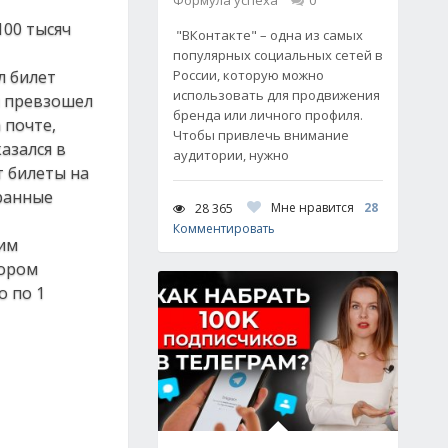
Формула успеха
0
100 тысяч
"ВКонтакте" – одна из самых
популярных социальных сетей в
л билет
России, которую можно
использовать для продвижения
ш превзошел
бренда или личного профиля.
 почте,
Чтобы привлечь внимание
азался в
аудитории, нужно
т билеты на
ранные
Мне нравится
28
28 365
Комментировать
ким
тором
о по 1