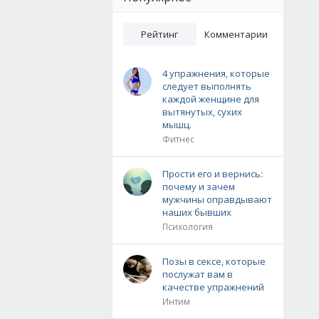
Рейтинг
Комментарии
4 упражнения, которые
следует выполнять
каждой женщине для
вытянутых, сухих
мышц.
Фитнес
Прости его и вернись:
почему и зачем
мужчины оправдывают
наших бывших
Психология
Позы в сексе, которые
послужат вам в
качестве упражнений
Интим