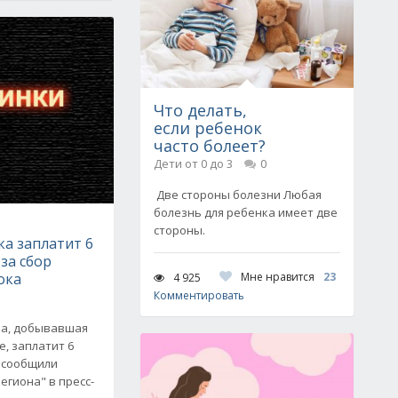
Что делать,
если ребенок
часто болеет?
Дети от 0 до 3
0
Две стороны болезни Любая
болезнь для ребенка имеет две
стороны.
а заплатит 6
 за сбор
ока
Мне нравится
23
4 925
Комментировать
ка, добывавшая
е, заплатит 6
к сообщили
егиона" в пресс-