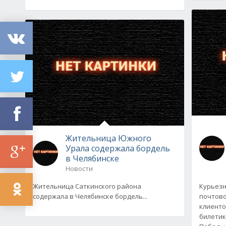
Жительница Южного
Урала содержала бордель
в Челябинске
Новости
Жительница Саткинского района
Курьезн
содержала в Челябинске бордель...
почтово
клиенто
билетик