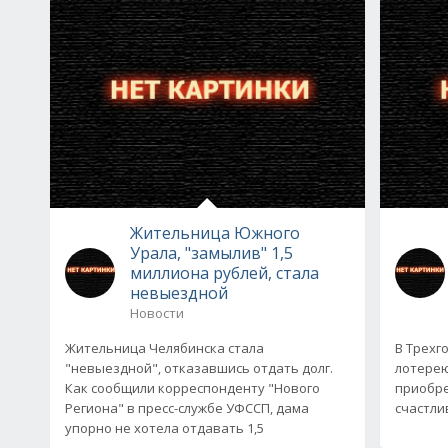
Жительница Южного
Урала, "замылив" 1,5
миллиона рублей, стала
невыездной
Новости
Жительница Челябинска стала
В Трехг
"невыездной", отказавшись отдать долг.
лотерею
Как сообщили корреспонденту "Нового
приобре
Региона" в пресс-службе УФССП, дама
счастлив
упорно не хотела отдавать 1,5