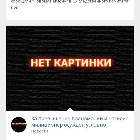
сообщили "Новому Региону" в СУ следственного комитета
при
За превышение полномочий и насилие
милиционер осужден условно
Новости