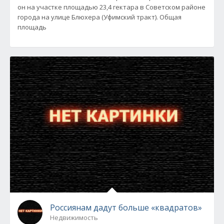
он на участке площадью 23,4 гектара в Советском районе
города на улице Блюхера (Уфимский тракт). Общая
площадь
Россиянам дадут больше «квадратов»
Недвижимость