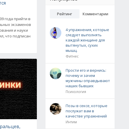
тся
Рейтинг
Комментарии
09 года прийти в
ельных экзаменов
4 упражнения, которые
зования и науки
следует выполнять
л, что подписан
каждой женщине для
вытянутых, сухих
мышц.
Фитнес
Прости его и вернись:
почему и зачем
мужчины оправдывают
наших бывших
Психология
Позы в сексе, которые
послужат вам в
качестве упражнений
Интим
ральцев,