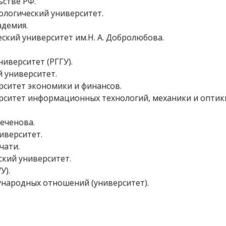
ьстве РФ.
логический университет.
адемия.
ский университет им.Н. А. Добролюбова.
иверситет (РГГУ).
 университет.
рситет экономики и финансов.
рситет информационных технологий, механики и оптик
Сеченова.
иверситет.
чати.
ский университет.
У).
народных отношений (университет).