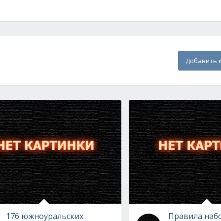
Добавить 
176 южноуральских
Правила набо