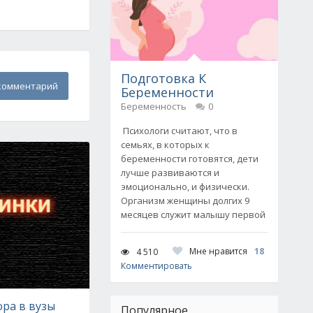
Подготовка К
комментарий
Беременности
Беременность
0
Психологи считают, что в
семьях, в которых к
беременности готовятся, дети
лучше развиваются и
эмоционально, и физически.
Организм женщины долгих 9
месяцев служит малышу первой
Мне нравится
18
4 510
Комментировать
ра в вузы
Популярное