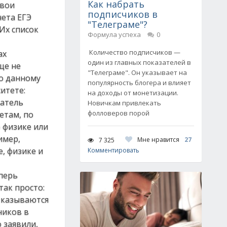
Как набрать
свои
подписчиков в
чета ЕГЭ
"Телеграме"?
Их список
Формула успеха
0
Количество подписчиков —
ах
один из главных показателей в
ще не
"Телеграме". Он указывает на
по данному
популярность блогера и влияет
итете:
на доходы от монетизации.
датель
Новичкам привлекать
фолловеров порой
етам, по
 физике или
имер,
Мне нравится
27
7 325
, физике и
Комментировать
еперь
так просто:
тказываются
ников в
 заявили,