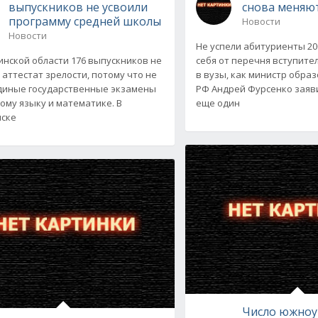
выпускников не усвоили
снова меняю
программу средней школы
Новости
Новости
Не успели абитуриенты 20
инской области 176 выпускников не
себя от перечня вступит
 аттестат зрелости, потому что не
в вузы, как министр обра
диные государственные экзамены
РФ Андрей Фурсенко заяви
кому языку и математике. В
еще один
ске
Число южноу