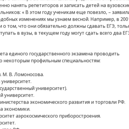
енно нанять репетиторов и записать детей на вузовские
льников: « В этом году ученикам еще повезло, – заяви
подобных изменениях мы узнаем весной. Например, в 2001
 о том, что они обязательно должны сдавать ЕГЭ, тольк
пать в вузы, в текущем году могут сдать всего два ЕГ
чета единого государственного экзамена проводить
о некоторым профильным специальностям:
 М. В. Ломоносова.
 университет.
сударственный университет).
й университет.
инистерства экономического развития и торговли РФ.
а экономики.
рситет аэрокосмического приборостроения.
рситет.