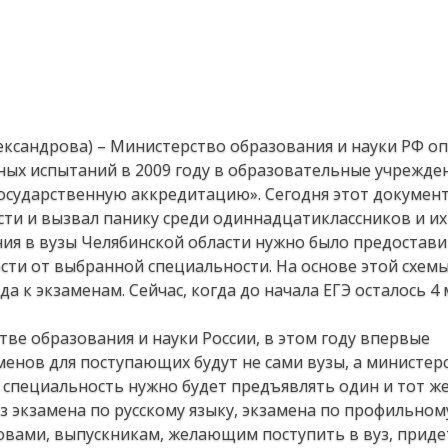
лександрова) – Министерство образования и науки РФ о
ных испытаний в 2009 году в образовательные учрежде
сударственную аккредитацию». Сегодня этот документ
ти и вызвал панику среди одиннадцатиклассников и их
ния в вузы Челябинской области нужно было предостав
ости от выбранной специальности. На основе этой схем
а к экзаменам. Сейчас, когда до начала ЕГЭ осталось 4 
ве образования и науки России, в этом году впервые
енов для поступающих будут не сами вузы, а министерс
 специальность нужно будет предъявлять один и тот ж
из экзамена по русскому языку, экзамена по профильно
овами, выпускникам, желающим поступить в вуз, приде