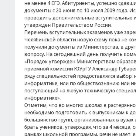
не менее 4 ЕГЭ. Абитуриенты, успешно сдавши
документы с 20 июня по 10 июля 2009 года. Ис
проводить дополнительные вступительные и
утвержден Правительством России.
Перечень вступительных экзаменов уже зарег
Челябинской области новую схему пока не ко
получили документы из Министерства, в друг
вопросу. На сегодняшний день получить ком
«Порядок утвержден Министерством образова
приемной комиссии ЮУрГУ Александр Губарев.
ряду специальностей предоставлялся выбор: 
информатике, или по обществознанию или ин
поступающий на любую техническую специальн
информатике».
Отметим, что во многих школах в растеряннос
необходимо подготовить к выпускникам к доп
большинство групп, организованных в вузах
брать учеников, утверждая, что за 4 месяца,
рамках школьной программы, речи не идет: е