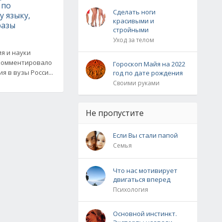
 по
Сделать ноги
 языку,
красивыми и
разы
стройными
Уход за телом
я и науки
окомментировало
Гороскоп Майя на 2022
 в вузы Росси...
год по дате рождения
Своими руками
Не пропустите
Если Вы стали папой
Семья
Что нас мотивирует
двигаться вперед
Психология
Основной инстинкт.