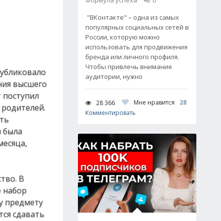
Формула успеха
0
"ВКонтакте" – одна из самых
популярных социальных сетей в
России, которую можно
использовать для продвижения
бренда или личного профиля.
Чтобы привлечь внимание
публиковало
аудитории, нужно
ния высшего
 поступил
Мне нравится
28
28 366
 родителей.
Комментировать
ить
ы была
месяца,
тво. В
е набор
му предмету
тся сдавать