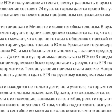
е ЕГЭ и получившие аттестат, смогут разослать в вузы 
ключение составят 24 вуза, которым дается право без у
спытания по некоторым профильным специальностям. 
истрирован в Минюсте и является обязательным. В вуз
мментируют: в одних заведениях ссылаются на то, что е
их отмечают, что еще не готовы к общению с прессой 
ментарии удалось только в Южно-Уральском госуниверс
ния РФ, и мы обязаны его выполнять, – заявил предсе
 – До сих пор вуз принимал результаты ЕГЭ по 3 предм
например, можно было предоставить результаты ЕГЭ по
форматике. Теперь условия приема стали жестче. Напр
ость должен сдать ЕГЭ по русскому языку, математике
ти находятся не только дети, но и учителя, которым т
олнительным экзаменам. Однако, это оказывается, не 
 или с их помощью, занимаются сентября, репетиторы о
 они ничего не успеют. О том, чтобы подготовить выпуск
ще в сентябре во многих школах родителям откровенно