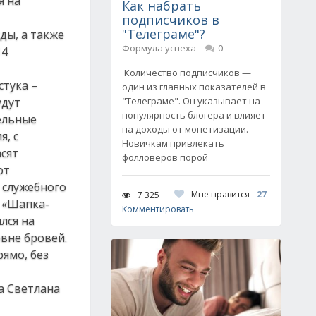
я на
Как набрать
подписчиков в
"Телеграме"?
ды, а также
Формула успеха
0
14
Количество подписчиков —
стука –
один из главных показателей в
удут
"Телеграме". Он указывает на
популярность блогера и влияет
ельные
на доходы от монетизации.
я, с
Новичкам привлекать
сят
фолловеров порой
ют
 служебного
Мне нравится
27
7 325
: «Шапка-
Комментировать
лся на
вне бровей.
ямо, без
а Светлана