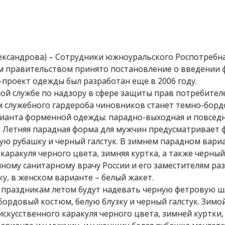
лександрова) – Сотрудники южноуральского Роспотребн
им правительством принято постановление о введении
проект одежды был разработан еще в 2006 году.
ой службе по надзору в сфере защиты прав потребител
 служебного гардероба чиновников станет темно-борд
рианта форменной одежды: парадно-выходная и повседн
 Летняя парадная форма для мужчин предусматривает 
ую рубашку и черный галстук. В зимнем парадном вари
каракуля черного цвета, зимняя куртка, а также черны
нному санитарному врачу России и его заместителям ра
у, в женском варианте – белый жакет.
праздникам летом будут надевать черную фетровую ш
бордовый костюм, белую блузку и черный галстук. Зим
искусственного каракуля черного цвета, зимней куртки,