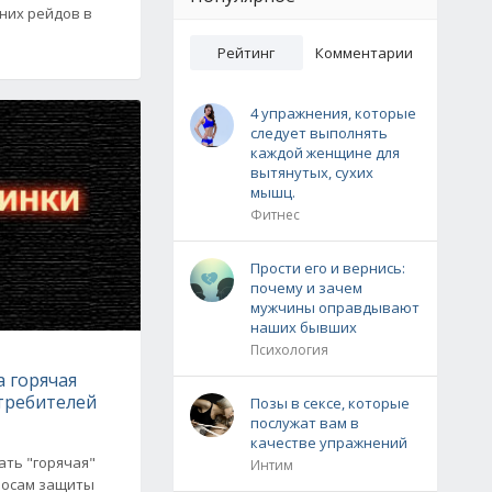
них рейдов в
Рейтинг
Комментарии
4 упражнения, которые
следует выполнять
каждой женщине для
вытянутых, сухих
мышц.
Фитнес
Прости его и вернись:
почему и зачем
мужчины оправдывают
наших бывших
Психология
е
 горячая
требителей
Позы в сексе, которые
послужат вам в
качестве упражнений
ать "горячая"
Интим
росам защиты