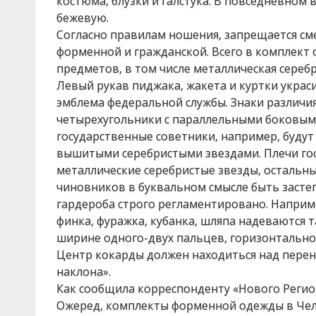
костюма, блузки и галстука. В повседневном 
бежевую.
Согласно правилам ношения, запрещается с
форменной и гражданской. Всего в комплект
предметов, в том числе металлическая серебр
Левый рукав пиджака, жакета и куртки украси
эмблема федеральной службы. Знаки различия 
четырехугольники с параллельными боковым
государственные советники, например, будут 
вышитыми серебристыми звездами. Плечи гос
металлические серебристые звезды, остальны
чиновников в буквальном смысле быть засте
гардероба строго регламентировано. Наприме
финка, фуражка, кубанка, шляпа надеваются 
ширине одного-двух пальцев, горизонтально 
Центр кокарды должен находиться над перен
наклона».
Как сообщила корреспонденту «Нового Регио
Ожеред, комплекты форменной одежды в Челя