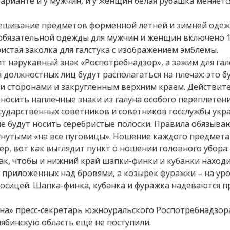
варианте и у мужчин, и у женщин белая рубашка меняетс
мешивание предметов форменной летней и зимней одеж
 обязательной одежды для мужчин и женщин включено 
истая заколка для галстука с изображением эмблемы.
т нарукавный знак «Роспотребнадзор», а зажим для гал
должностных лиц будут располагаться на плечах: это б
и сторонами и закругленным верхним краем. Действит
носить наплечные знаки из галуна особого переплетени
ударственных советников и советников госслужбы укра
е будут носить серебристые полоски. Правила обязыва
гнутыми «на все пуговицы». Ношение каждого предмета
р, вот как выглядит пункт о ношении головного убора
так, чтобы и нижний край шапки-финки и кубанки находи
приложенных над бровями, а козырек фуражки – на уро
осицей. Шапка-финка, кубанка и фуражка надеваются пр
на» пресс-секретарь южноуральского Роспотребнадзор
бинскую область еще не поступили.