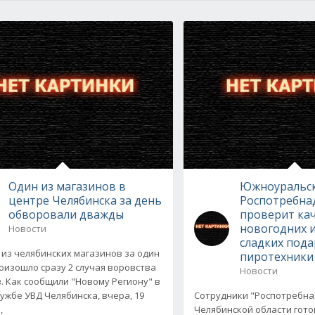
Один из магазинов в
Южноуральс
центре Челябинска за день
Роспотребна
обворовали дважды
проверит ка
новогодних 
Новости
сладких пода
 из челябинских магазинов за один
пиротехники
оизошло сразу 2 случая воровства
Новости
. Как сообщили "Новому Региону" в
лужбе УВД Челябинска, вчера, 19
Сотрудники "Роспотребна
,
Челябинской области гото