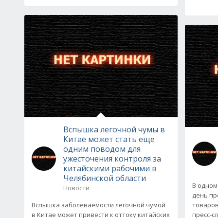
Вспышка легочной чумы в
Китае может стать еще
одним поводом для
ужесточения контроля за
китайскими рабочими в
Челябинской области
В одном
Новости
день пр
Вспышка заболеваемости легочной чумой
товаров
в Китае может привести к оттоку китайских
пресс-с