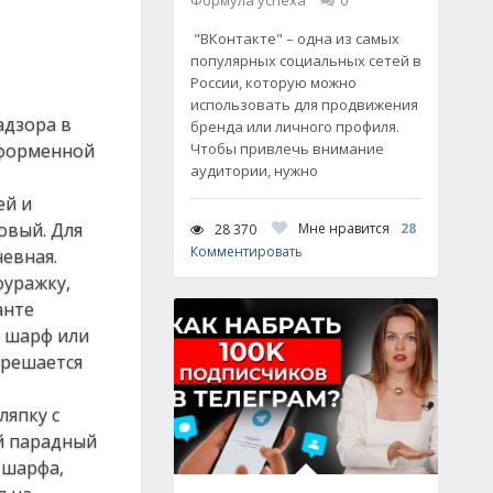
Формула успеха
0
"ВКонтакте" – одна из самых
популярных социальных сетей в
России, которую можно
использовать для продвижения
адзора в
бренда или личного профиля.
 форменной
Чтобы привлечь внимание
аудитории, нужно
ей и
овый. Для
Мне нравится
28
28 370
Комментировать
евная.
фуражку,
анте
й шарф или
зрешается
ляпку с
ой парадный
 шарфа,