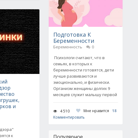
Подготовка К
Беременности
Беременность
0
Психологи считают, что в
семьях, в которых к
беременности готовятся, дети
лучше развиваются и
кий
эмоционально, и физически.
дзор
Организм женщины долгих 9
чество
месяцев служит малышу первой
игрушек,
рков и
Мне нравится
18
4 510
Комментировать
дзора"
вятся к
Популярное