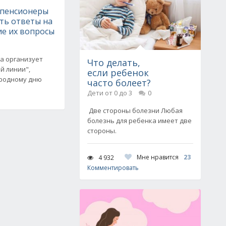
 пенсионеры
ть ответы на
е их вопросы
а организует
Что делать,
й линии",
если ребенок
родному дню
часто болеет?
Дети от 0 до 3
0
Две стороны болезни Любая
болезнь для ребенка имеет две
стороны.
Мне нравится
23
4 932
Комментировать