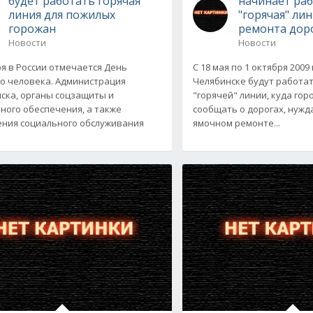
будет работать горячая
начинает ра
линия для пожилых
"горячая" ли
горожан
ремонта дор
Новости
Новости
ря в России отмечается День
С 18 мая по 1 октября 2009
о человека. Администрация
Челябинске будут работа
ска, органы соцзащиты и
"горячей" линии, куда гор
ного обеспечения, а также
сообщать о дорогах, нуж
ния социального обслуживания
ямочном ремонте...