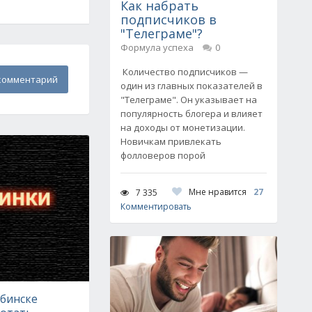
Как набрать
подписчиков в
"Телеграме"?
Формула успеха
0
Количество подписчиков —
комментарий
один из главных показателей в
"Телеграме". Он указывает на
популярность блогера и влияет
на доходы от монетизации.
Новичкам привлекать
фолловеров порой
Мне нравится
27
7 335
Комментировать
ябинске