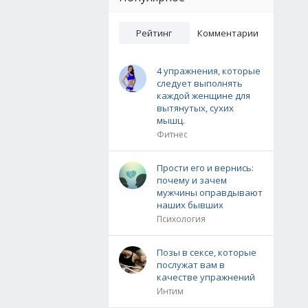
Рейтинг
Комментарии
4 упражнения, которые
следует выполнять
каждой женщине для
вытянутых, сухих
мышц.
Фитнес
Прости его и вернись:
почему и зачем
мужчины оправдывают
наших бывших
Психология
Позы в сексе, которые
послужат вам в
качестве упражнений
Интим