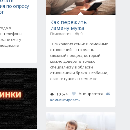
ботать
ния по опросу
ог
Как пережить
измену мужа
 года в
ть телефоны
Психология
0
ожане смогут
Психология семьи и семейных
дающихся в
отношений – это очень
сложный процесс, который
можно доверить только
специалисту в области
отношений и брака. Особенно,
если ситуация в семье не
Мне нравится
46
10 674
Комментировать