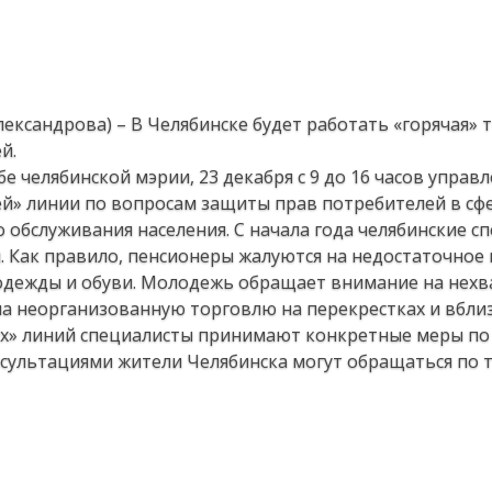
лександрова) – В Челябинске будет работать «горячая» 
й.
е челябинской мэрии, 23 декабря с 9 до 16 часов управ
чей» линии по вопросам защиты прав потребителей в сф
 обслуживания населения. С начала года челябинские с
и. Как правило, пенсионеры жалуются на недостаточное
 одежды и обуви. Молодежь обращает внимание на нехв
на неорганизованную торговлю на перекрестках и вбли
чих» линий специалисты принимают конкретные меры п
нсультациями жители Челябинска могут обращаться по 