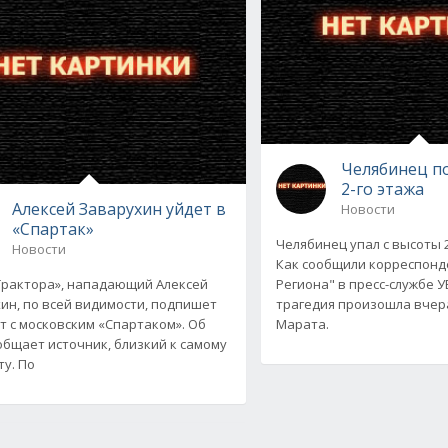
Челябинец по
2-го этажа
Алексей Заварухин уйдет в
Новости
«Спартак»
Челябинец упал с высоты 2
Новости
Как сообщили корреспонд
Трактора», нападающий Алексей
Региона" в пресс-службе 
ин, по всей видимости, подпишет
трагедия произошла вчер
т с московским «Спартаком». Об
Марата.
общает источник, близкий к самому
ту. По