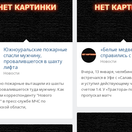
Южноуральские пожарные
«Белые медв
спасли мужчину,
справились 
провалившегося в шахту
Новости
лифта
Вчера, 13 января, челябин
Новости
встречался в Уфе с «Сал
но пожарные вытащили из шахты
и уступил действующему 
ровалившегося туда мужчину. Как
счетом 1:4. У «Трактора» 
и корреспонденту "Нового
пропускал матч
" в пресс-службе МЧС по
ской области,