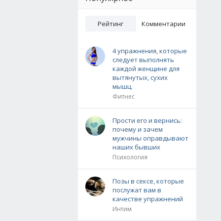
Рейтинг
Комментарии
4 упражнения, которые
следует выполнять
каждой женщине для
вытянутых, сухих
мышц.
Фитнес
Прости его и вернись:
почему и зачем
мужчины оправдывают
наших бывших
Психология
Позы в сексе, которые
послужат вам в
качестве упражнений
Интим