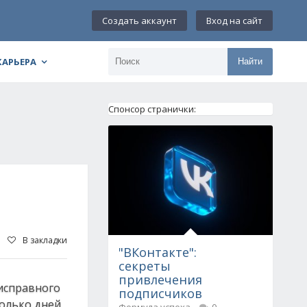
Создать аккаунт
Вход на сайт
КАРЬЕРА
Найти
Спонсор странички:
В закладки
"ВКонтакте":
секреты
привлечения
еисправного
подписчиков
колько дней