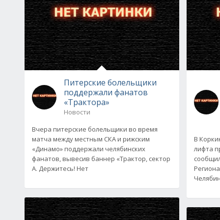
Питерские болельщики
поддержали фанатов
«Трактора»
Новости
Вчера питерские болельщики во время
матча между местным СКА и рижским
В Корки
«Динамо» поддержали челябинских
лифта п
фанатов, вывесив баннер «Трактор, сектор
сообщил
А. Держитесь! Нет
Региона
Челябин