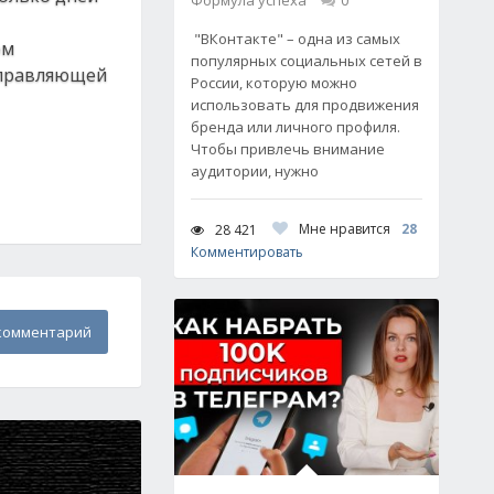
Формула успеха
0
"ВКонтакте" – одна из самых
ом
популярных социальных сетей в
 управляющей
России, которую можно
использовать для продвижения
бренда или личного профиля.
Чтобы привлечь внимание
аудитории, нужно
Мне нравится
28
28 421
Комментировать
комментарий