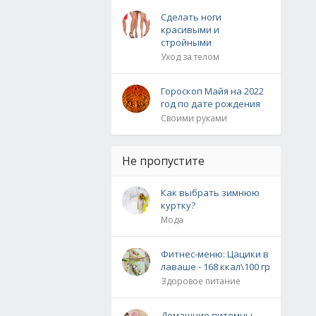
Сделать ноги
красивыми и
стройными
Уход за телом
Гороскоп Майя на 2022
год по дате рождения
Своими руками
Не пропустите
Как выбрать зимнюю
куртку?
Мода
Фитнес-меню: Цацики в
лаваше - 168 ккал\100 гр
Здоровое питание
Домашние питомцы.