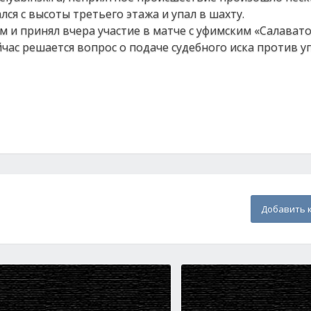
лся с высоты третьего этажа и упал в шахту.
м и принял вчера участие в матче с уфимским «Салават
йчас решается вопрос о подаче судебного иска против
Добавить 