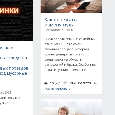
Как пережить
измену мужа
Психология
0
Психология семьи и семейных
отношений – это очень
власти
сложный процесс, который
можно доверить только
ные средства
специалисту в области
отношений и брака. Особенно,
вых проездов
если ситуация в семье не
под мусорные
Мне нравится
46
10 667
Комментировать
ке 34,5
олнительных
ру жилищно-
.