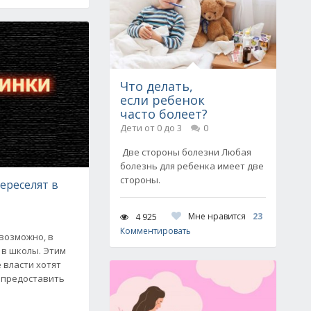
Что делать,
если ребенок
часто болеет?
Дети от 0 до 3
0
Две стороны болезни Любая
болезнь для ребенка имеет две
стороны.
ереселят в
Мне нравится
23
4 925
Комментировать
возможно, в
 в школы. Этим
 власти хотят
– предоставить