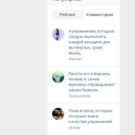
Рейтинг
Комментарии
4 упражнения, которые
следует выполнять
каждой женщине для
вытянутых, сухих
мышц.
Фитнес
Прости его и вернись:
почему и зачем
мужчины оправдывают
наших бывших
Психология
Позы в сексе, которые
послужат вам в
качестве упражнений
Интим