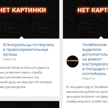
Южноуральцы потянулись
Челябинские 
в правоохранительные
выделили
органы
дополнитель
на ремонт
Новости
внутридворо
инской области пока не удается
и площадок 
ью укомплектовать службу
контейнеры
вых уполномоченных. На
Новости
шний день не хватает 50 человек.
ию руководства
В текущем году в Челябинс
миллионов рублей из доп
доходов потратят на сфе
коммунального хозяйства..