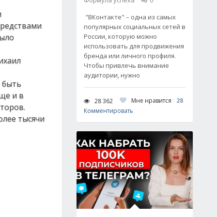
Формула успеха
0
и
"ВКонтакте" – одна из самых
средствами
популярных социальных сетей в
было
России, которую можно
использовать для продвижения
бренда или личного профиля.
ихаил
Чтобы привлечь внимание
аудитории, нужно
ы быть
ще и в
Мне нравится
28
28 362
торов.
Комментировать
олее тысячи