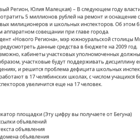
овый Регион, Юлия Малецкая) – В следующем году власт
отратить 5 миллионов рублей на ремонт и оснащение 
овых милиционеров и школьных инспекторов. Об этом 
м аппаратном совещании при главе города.
дент «Нового Региона», мэр южноуральской столицы М
едусмотреть данные средства в бюджете на 2009 год.
 возможно, кабинеты участковых уполномоченных должн
образом, участковые будут поддерживать дисциплину е
ениях, и решится проблема дефицита школьных инспек
аботают в 17 челябинских школах, с числом учащихся б
спекторов увеличится еще на 17 человек.
икатор площадки (Эту цифру вы получаете от Бегуна)
 ссылки объявлений
 текста объявления
т домена объявления