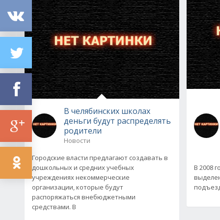
В челябинских школах
деньги будут распределять
родители
Новости
Городские власти предлагают создавать в
дошкольных и средних учебных
В 2008 
учреждениях некоммерческие
выделен
организации, которые будут
подъезд
распоряжаться внебюджетными
средствами. В