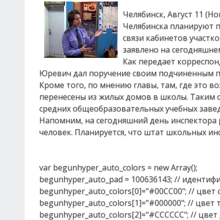
Челябинск, Август 11 (Н
Челябинска планируют п
связи кабинетов участк
заявлено на сегодняшне
Как передает корреспон
Юревич дал поручение своим подчиненным пр
Кроме того, по мнению главы, там, где это
перенесены из жилых домов в школы. Таким 
средних общеобразовательных учебных завед
Напомним, на сегодняшний день инспектора р
человек. Планируется, что штат школьных ин
var begunhyper_auto_colors = new Array();
begunhyper_auto_pad = 100636143; // идентиф
begunhyper_auto_colors[0]="#00CC00"; // цвет
begunhyper_auto_colors[1]="#000000"; // цвет
begunhyper_auto_colors[2]="#CCCCCC"; // цве