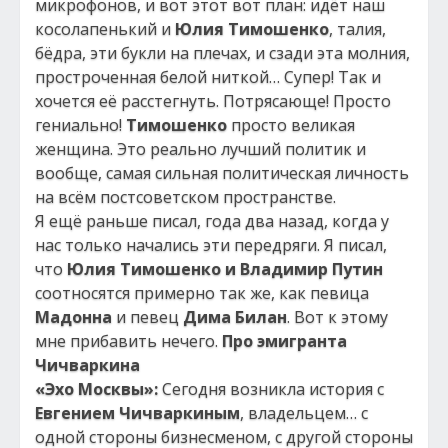
микрофонов, и вот этот вот план: идёт наш
косолапенький и
Юлия Тимошенко
, талия,
бёдра, эти букли на плечах, и сзади эта молния,
простроченная белой ниткой… Супер! Так и
хочется её расстегнуть. Потрясающе! Просто
гениально!
Тимошенко
просто великая
женщина. Это реально лучший политик и
вообще, самая сильная политическая личность
на всём постсоветском пространстве.
Я ещё раньше писал, года два назад, когда у
нас только начались эти передряги. Я писал,
что
Юлия Тимошенко и Владимир Путин
соотносятся примерно так же, как певица
Мадонна
и певец
Дима Билан
. Вот к этому
мне прибавить нечего.
Про эмигранта
Чичваркина
«Эхо Москвы»:
Сегодня возникла история с
Евгением Чичваркиным
, владельцем… с
одной стороны бизнесменом, с другой стороны