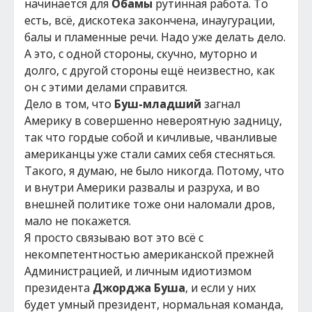
начинается для
Обамы
рутинная работа. То
есть, всё, дискотека закончена, инаугурации,
балы и пламенные речи. Надо уже делать дело.
А это, с одной стороны, скучно, муторно и
долго, с другой стороны ещё неизвестно, как
он с этими делами справится.
Дело в том, что
Буш-младший
загнал
Америку в совершенно невероятную задницу,
так что гордые собой и кичливые, чванливые
американцы уже стали самих себя стесняться.
Такого, я думаю, не было никогда. Потому, что
и внутри Америки развалы и разруха, и во
внешней политике тоже они наломали дров,
мало не покажется.
Я просто связываю вот это всё с
некомпетентностью американской прежней
Администрацией, и личным идиотизмом
президента
Джорджа Буша
, и если у них
будет умный президент, нормальная команда,