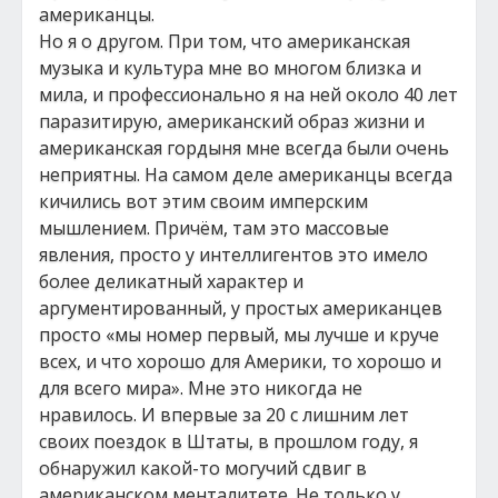
американцы.
Но я о другом. При том, что американская
музыка и культура мне во многом близка и
мила, и профессионально я на ней около 40 лет
паразитирую, американский образ жизни и
американская гордыня мне всегда были очень
неприятны. На самом деле американцы всегда
кичились вот этим своим имперским
мышлением. Причём, там это массовые
явления, просто у интеллигентов это имело
более деликатный характер и
аргументированный, у простых американцев
просто «мы номер первый, мы лучше и круче
всех, и что хорошо для Америки, то хорошо и
для всего мира». Мне это никогда не
нравилось. И впервые за 20 с лишним лет
своих поездок в Штаты, в прошлом году, я
обнаружил какой-то могучий сдвиг в
американском менталитете. Не только у