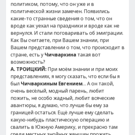
политиком, потому, что он уже и в
политической жизни замечен. Появились
какие-то странные сведения о том, что он
вроде как уехал на праздники и вроде как не
вернулся. И стали поговаривать об эмиграции.
Как Вы считаете, при Вашем знании, при
Вашем представлении о том, что происходит в
стране, есть у
Чичваркина
такая вот
возможность?
А. ТРОИЦКИЙ:
При моём знании и при моих
представлениях, я могу сказать, что если бы я
был
Чичваркиным Евгением
… А он такой,
очень весёлый, модный парень, любит
пожить, не особо жадный, любит всяческие
авантюры, я думаю, что лучше бы ему за
границей остаться. Ещё лучше ему сделать
какую-нибудь пластическую операцию и
свалить в Южную Америку, и прекрасно там
среди местных знойных женщин прожить