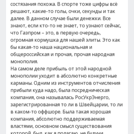
состязания похожа. В спорте тоже цифры всё
решают, какие-то голы, очки, секунды и так
далее. В данном случае были денежки. Все
знают, если кто-то не знает, то узнают сейчас,
что Газпром – это, в первую очередь,
огромная кормушка для нашей элиты. Это как
бы какая-то наша национальная и
общероссийская и прочая, прочая народная
монополия.
На самом деле прибыль от этой народной
монополии уходит в абсолютно конкретные
карманы. Одним из инструментов отчисления
прибыли куда надо, была посредническая
компания, она называлась РосУкрЭнерго,
зарегистрированная то ли в Швейцарии, то ли
в каком-то оффшоре. Была такая хорошая
компания, абсолютно поддерживаемая
властями, основном смысл существования
которой, был, как я полагаю, не будучи