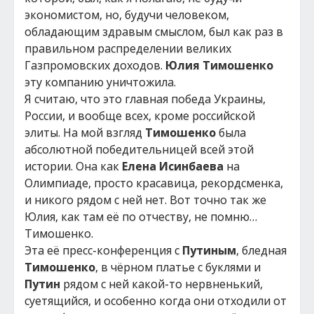
экономистом, но, будучи человеком,
обладающим здравым смыслом, был как раз в
правильном распределении великих
Газпромовских доходов.
Юлия Тимошенко
эту компанию уничтожила.
Я считаю, что это главная победа Украины,
России, и вообще всех, кроме российской
элиты. На мой взгляд
Тимошенко
была
абсолютной победительницей всей этой
истории. Она как
Елена Исинбаева
на
Олимпиаде, просто красавица, рекордсменка,
и никого рядом с ней нет. Вот точно так же
Юлия, как там её по отчеству, не помню…
Тимошенко.
Эта её пресс-конференция с
Путиным
, бледная
Тимошенко
, в чёрном платье с буклями и
Путин
рядом с ней какой-то нервненький,
суетящийся, и особенно когда они отходили от