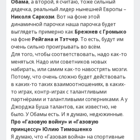
Обама
, а второй, я считаю, тоже сильный
дядечка, реальный лидер нынешней Европы –
Николя Саркози
. Вот на фоне этой
динамичной парочки наша парочка будет
выглядеть примерно как
Брежнев с Громыко
на фоне
Рейгана и Тэтчер
. То есть, будут им
очень сильно проигрывать во всём.
Для того, чтобы соответствовать, надо как-то
меняться. Надо или советников новых
набирать, или самим как-то навострять мозги.
Потому, что очень сложно будет действовать
в каких-то таких взаимоотношениях, в каких-
то играх, контр-играх с талантливыми
партнёрами и талантливыми соперниками. А у
Джорджа Буша талантов, как известно, не
было. У Обамы есть. И я думаю, недюжинные.
Про «Газовую войну» и «Газовую
принцессу» Юлию Тимошенко
Я думаю, что «Газовая война» на спортивные