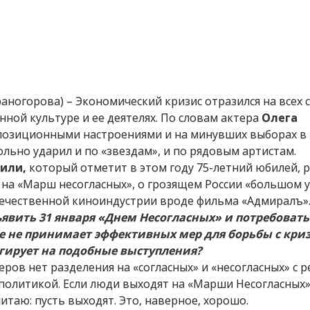
аногорова) – Экономический кризис отразился на всех 
енной культуре и ее деятелях. По словам актера
Олега
позиционными настроениями и на минувших выборах в 
льно ударил и по «звездам», и по рядовым артистам.
или,
который отметит в этом году 75-летний юбилей, р
 на «Марш несогласных», о грозящем России «большом 
течественной киноиндустрии вроде фильма «Адмиралъ»
явить 31 января
«Д
нем
Несогласных»
и потребоват
ое не принимает эффективных мер для борьбы с кри
гирует на подобные выступления?
еров нет разделения на «согласных» и «несогласных» с
 политикой. Если люди выходят на «Марши Несогласных»
читаю: пусть выходят. Это, наверное, хорошо.