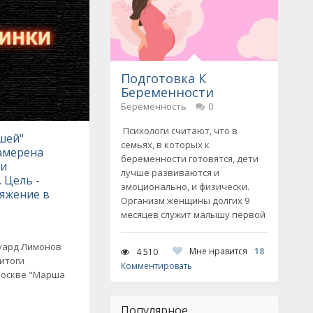
Подготовка К
Беременности
Беременность
0
Психологи считают, что в
шей"
семьях, в которых к
амерена
беременности готовятся, дети
ни
лучше развиваются и
 Цель -
эмоционально, и физически.
ряжение в
Организм женщины долгих 9
месяцев служит малышу первой
дуард Лимонов
Мне нравится
18
4 510
итоги
Комментировать
Москве "Марша
Популярное