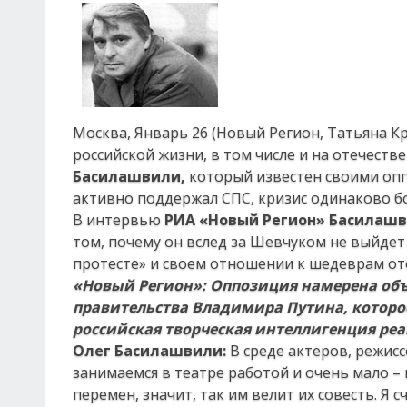
Москва, Январь 26 (Новый Регион, Татьяна Кр
российской жизни, в том числе и на отечеств
Басилашвили,
который известен своими оп
активно поддержал СПС, кризис одинаково бо
В интервью
РИА «Новый Регион»
Басилашв
том, почему он вслед за Шевчуком не выйдет
протесте» и своем отношении к шедеврам о
«Новый Регион»:
О
ппозиция
намерена объ
правительства Владимира Путина
, котор
российская
творческая
интеллигенция реа
Олег Басилашвили:
В среде актеров, режисс
занимаемся в театре работой и очень мало –
перемен, значит, так им велит их совесть. Я с