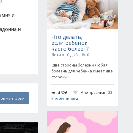
о.
ами» и
адонна и
Что делать,
если ребенок
часто болеет?
Дети от 0 до 3
0
Две стороны болезни Любая
болезнь для ребенка имеет две
стороны.
Мне нравится
23
4 926
комментарий
Комментировать