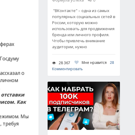
Формула успеха
0
"ВКонтакте" – одна из самых
популярных социальных сетей в
России, которую можно
использовать для продвижения
бренда или личного профиля.
Чтобы привлечь внимание
сферах
аудитории, нужно
Госдуму
Мне нравится
28
28 367
Комментировать
ассказал о
уличном
.
ь
отставки
зисом.
К
ак
 режимом. Мы
, требуя