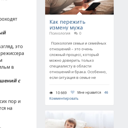
роходят
Как пережить
измену мужа
мый
Психология
0
Психология семьи и семейных
згляд, это
отношений – это очень
 режиссера
сложный процесс, который
м
можно доверить только
специалисту в области
ильм в
отношений и брака. Особенно,
если ситуация в семье не
ошений с
Мне нравится
46
10 669
Комментировать
сих пор и
тся на