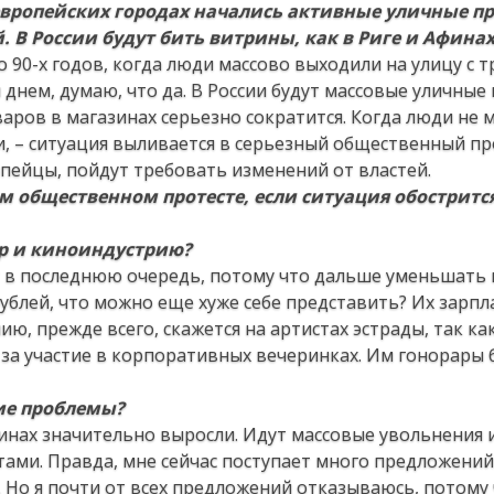
х европейских городах начались активные уличные п
 В России будут бить витрины, как в Риге и Афинах
о 90-х годов, когда люди массово выходили на улицу с 
днем, думаю, что да. В России будут массовые уличные
аров в магазинах серьезно сократится. Когда люди не м
 – ситуация выливается в серьезный общественный про
ропейцы, пойдут требовать изменений от властей.
м общественном протесте, если ситуация обостритс
р и киноиндустрию?
 в последнюю очередь, потому что дальше уменьшать 
 рублей, что можно еще хуже себе представить? Их зарп
ю, прежде всего, скажется на артистах эстрады, так ка
 за участие в корпоративных вечеринках. Им гонорары 
ие проблемы?
азинах значительно выросли. Идут массовые увольнения 
стами. Правда, мне сейчас поступает много предложений
. Но я почти от всех предложений отказываюсь, потому