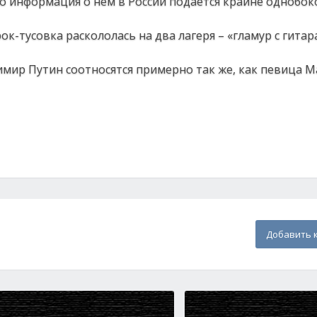
то информация о нем в России подается крайне однобок
к-тусовка раскололась на два лагеря – «гламур с гитар
ир Путин соотносятся примерно так же, как певица М
Добавить 