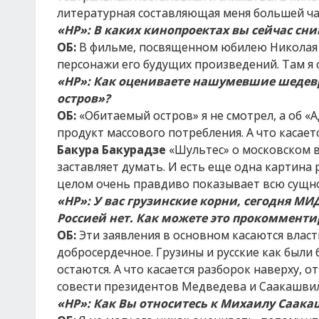
литературная составляющая меня большей ча
«НР»:
В каких кинопроектах вы сейчас сни
ОБ:
В фильме, посвященном юбилею Николая Г
персонажи его будущих произведений. Там я 
«НР»:
Как оцениваете
нашумевшие шеде
остров»?
ОБ:
«Обитаемый остров» я не смотрел, а об «А
продукт массового потребления. А что касае
Бакура Бакурадзе
«Шультес» о московском в
заставляет думать. И есть еще одна картина
целом очень правдиво показывает всю сущно
«НР»:
У вас грузинские корни, сегодня М
Россией нет. Как можете это прокомменти
ОБ:
Эти заявления в основном касаются власт
добросердечное. Грузины и русские как были 
остаются. А что касается разборок наверху, о
совести президентов Медведева и Саакашви
«НР»:
Как
Вы относитесь к Михаилу Саак