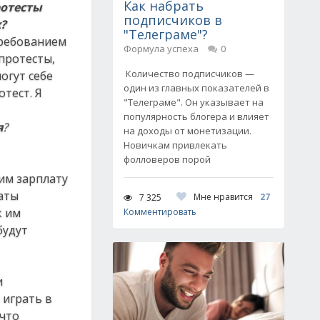
Как набрать
ротесты
подписчиков в
?
"Телеграме"?
требованием
Формула успеха
0
 протесты,
Количество подписчиков —
огут себе
один из главных показателей в
тест. Я
"Телеграме". Он указывает на
популярность блогера и влияет
я
?
на доходы от монетизации.
Новичкам привлекать
фолловеров порой
им зарплату
латы
Мне нравится
27
7 325
к им
Комментировать
будут
и
 играть в
 что