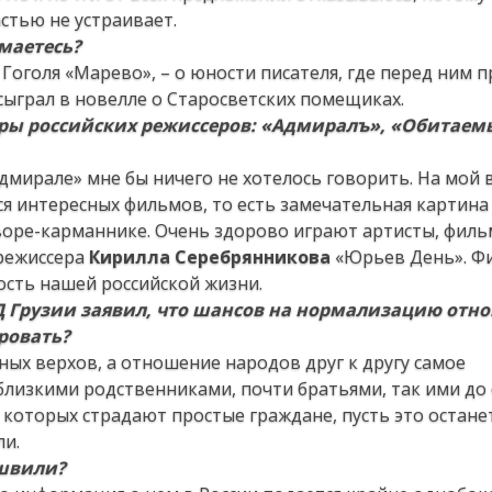
стью не устраивает.
маетесь?
оголя «Марево», – о юности писателя, где перед ним п
сыграл в новелле о Старосветских помещиках.
вры
российских режиссеров: «Адмиралъ», «Обитае
дмирале» мне бы ничего не хотелось говорить. На мой в
тся интересных фильмов, то есть замечательная картина
оре-карманнике. Очень здорово играют артисты, филь
 режиссера
Кирилла Серебрянникова
«Юрьев День». Ф
сть нашей российской жизни.
ИД Грузии заявил, что шансов на нормализацию отн
ровать?
ных верхов, а отношение народов друг к другу самое
близкими родственниками, почти братьями, так ими до 
т которых страдают простые граждане, пусть это остане
ли.
ашвили?