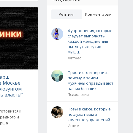
Рейтинг
Комментарии
4 упражнения, которые
следует выполнять
каждой женщине для
вытянутых, сухих
мышц.
Фитнес
Прости его и вернись:
Марш
почему и зачем
в Москве
мужчины оправдывают
лозунгом:
наших бывших
ь власть!"
Психология
Позы в сексе, которые
готовится к
послужат вам в
редного и
качестве упражнений
арша
Интим