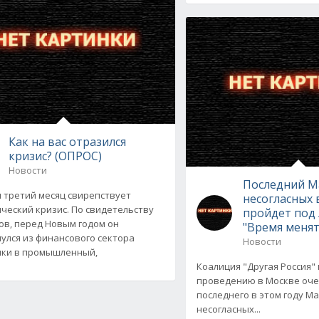
Как на вас отразился
кризис? (ОПРОС)
Новости
Последний 
и третий месяц свирепствует
несогласных 
ческий кризис. По свидетельству
пройдет под 
ов, перед Новым годом он
"Время менят
улся из финансового сектора
Новости
ки в промышленный,
Коалиция "Другая Россия" 
проведению в Москве оче
последнего в этом году М
несогласных...