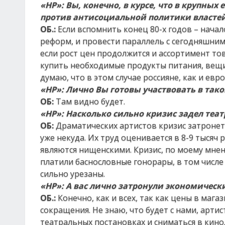
«НР»: Вы, конечно, в курсе, что в крупны
против антисоциальной политики властей.
ОБ.:
Если вспомнить конец 80-х годов – начал
реформ, и провести параллель с сегодняшним 
если рост цен продолжится и ассортимент тов
купить необходимые продукты питания, вещи,
думаю, что в этом случае россияне, как и ев
«НР»: Л
ично
Вы
готовы участвовать в тако
ОБ:
Там видно будет.
«НР»:
Насколько сильно кризис
задел
теат
ОБ:
Драматических артистов кризис затронет
уже некуда. Их труд оценивается в 8-9 тысяч
являются нищенскими. Кризис, по моему мнени
платили баснословные гонорары, в том числе
сильно урезаны.
«НР»:
А вас лично затронули экономическ
ОБ.:
Конечно, как и всех, так как цены в маг
сокращения. Не знаю, что будет с нами, арти
театральных постановках и сниматься в кино