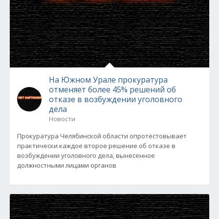
На Южном Урале прокуратура
отменяет более 45% решений об
отказе в возбуждении уголовного
дела
Новости
Прокуратура Челябинской области опротестовывает
практически каждое второе решение об отказе в
возбуждении уголовного дела, вынесенное
должностными лицами органов