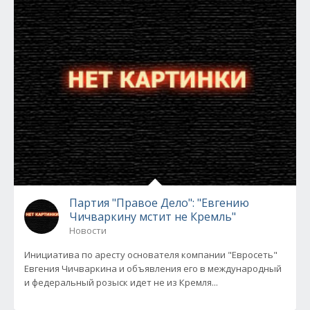
Партия "Правое Дело": "Евгению
Чичваркину мстит не Кремль"
Новости
Инициатива по аресту основателя компании "Евросеть"
Евгения Чичваркина и объявления его в международный
и федеральный розыск идет не из Кремля...