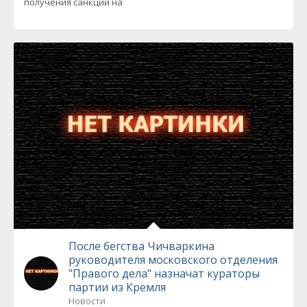
получения санкции на
После бегства Чичваркина
руководителя московского отделения
"Правого дела" назначат кураторы
партии из Кремля
Новости