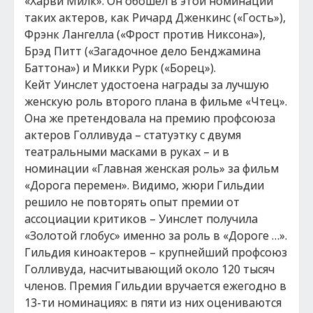
«Харви Милк». Он обошел в этой номинации
таких актеров, как Ричард Дженкинс («Гость»),
Фрэнк Лангелла («Фрост против Никсона»),
Брэд Питт («Загадочное дело Бенджамина
Баттона») и Микки Рурк («Борец»).
Кейт Уинслет удостоена награды за лучшую
женскую роль второго плана в фильме «Чтец».
Она же претендовала на премию профсоюза
актеров Голливуда – статуэтку с двумя
театральными масками в руках – и в
номинации «Главная женская роль» за фильм
«Дорога перемен». Видимо, жюри Гильдии
решило не повторять опыт премии от
ассоциации критиков – Уинслет получила
«Золотой глобус» именно за роль в «Дороге …».
Гильдия киноактеров – крупнейший профсоюз
Голливуда, насчитывающий около 120 тысяч
членов. Премия Гильдии вручается ежегодно в
13-ти номинациях: в пяти из них оцениваются