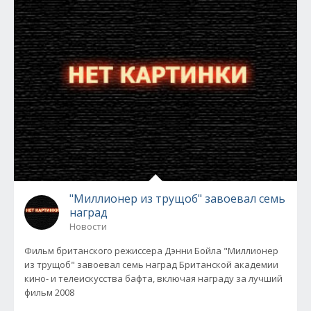
"Миллионер из трущоб" завоевал семь
наград
Новости
Фильм британского режиссера Дэнни Бойла "Миллионер
из трущоб" завоевал семь наград Британской академии
кино- и телеискусства бафта, включая награду за лучший
фильм 2008