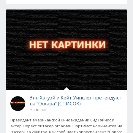
Энн Хэтуэй и Кейт Уинслет претендуют
на "Оскара" (СПИСОК)
Новости
Президент американской Киноакадемии Сид Гэйнис и
актер Форест Уитакер огласили шорт-лист номинантов на
"Оскар" за 2008 год. Как сообщает корреспондент "Нового