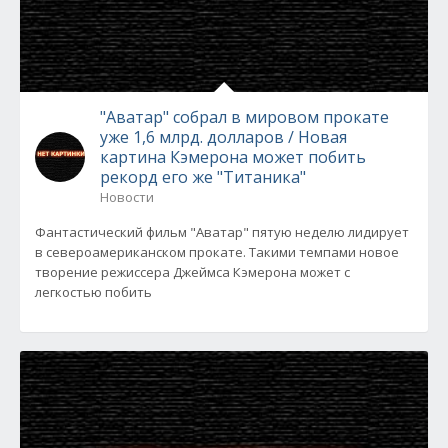
"Аватар" собрал в мировом прокате
уже 1,6 млрд. долларов / Новая
картина Кэмерона может побить
рекорд его же "Титаника"
Новости
Фантастический фильм "Аватар" пятую неделю лидирует
в североамериканском прокате. Такими темпами новое
творение режиссера Джеймса Кэмерона может с
легкостью побить