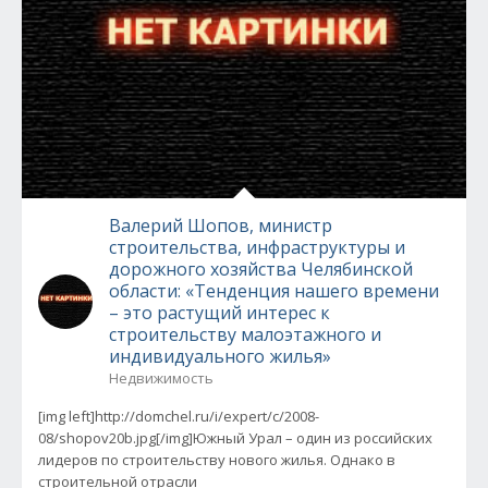
Валерий Шопов, министр
строительства, инфраструктуры и
дорожного хозяйства Челябинской
области: «Тенденция нашего времени
– это растущий интерес к
строительству малоэтажного и
индивидуального жилья»
Недвижимость
[img left]http://domchel.ru/i/expert/c/2008-
08/shopov20b.jpg[/img]Южный Урал – один из российских
лидеров по строительству нового жилья. Однако в
строительной отрасли