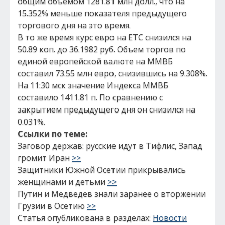
общим объемом 1281.81 млн долл., что на
15.352% меньше показателя предыдущего
торгового дня на это время.
В то же время курс евро на ЕТС снизился на
50.89 коп. до 36.1982 руб. Объем торгов по
единой европейской валюте на ММВБ
составил 73.55 млн евро, снизившись на 9.308%.
На 11:30 мск значение Индекса ММВБ
составило 1411.81 п. По сравнению с
закрытием предыдущего дня он снизился на
0.031%.
Ссылки по теме:
Заговор держав: русские идут в Тифлис, Запад
громит Иран
>>
Защитники Южной Осетии прикрывались
женщинами и детьми
>>
Путин и Медведев знали заранее о вторжении
Грузии в Осетию
>>
Статья опубликована в разделах:
Новости