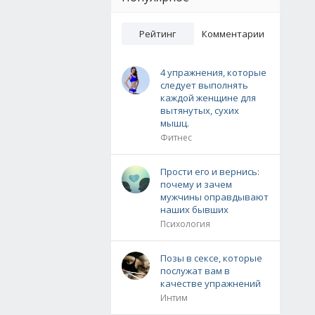
Рейтинг
Комментарии
4 упражнения, которые
следует выполнять
каждой женщине для
вытянутых, сухих
мышц.
Фитнес
Прости его и вернись:
почему и зачем
мужчины оправдывают
наших бывших
Психология
Позы в сексе, которые
послужат вам в
качестве упражнений
Интим