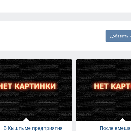
Добавить 
В Кыштыме предприятия
После вмеша