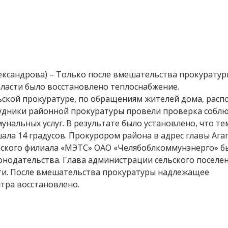
лександрова) – Только после вмешательства прокурату
бласти было восстановлено теплоснабжение.
ской прокуратуре, по обращениям жителей дома, рас
трудники районной прокуратуры провели проверка собл
нальных услуг. В результате было установлено, что т
ала 14 градусов. Прокурором района в адрес главы Ага
рского филиала «МЭТС» ОАО «Челябоблкоммунэнерго» б
онодательства. Глава администрации сельского поселе
ти. После вмешательства прокуратуры надлежащее
тра восстановлено.