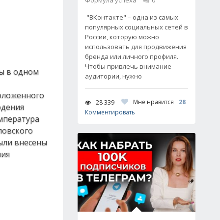
Формула успеха
0
"ВКонтакте" – одна из самых
популярных социальных сетей в
России, которую можно
использовать для продвижения
бренда или личного профиля.
Чтобы привлечь внимание
ры в одном
аудитории, нужно
положенного
Мне нравится
28
28 339
юдения
Комментировать
емпература
повского
ыли внесены
ния