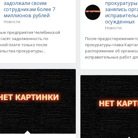
задолжали своим
прокуратуры
сотрудникам более 7
занялись ор
миллионов рублей
исправитель
осужденных
Новости
Новости
ые предприятия Челябинской
 гасят задолженность по
После предостережения г
ной плате только после
прокуратуры глава Карта
льства прокуратуры...
распоряжение об организ
исправительных работ для