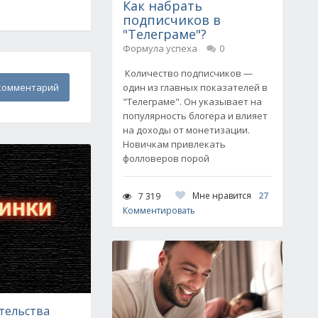
Как набрать
подписчиков в
"Телеграме"?
Формула успеха
0
Количество подписчиков —
комментарий
один из главных показателей в
"Телеграме". Он указывает на
популярность блогера и влияет
на доходы от монетизации.
Новичкам привлекать
фолловеров порой
Мне нравится
27
7 319
Комментировать
тельства