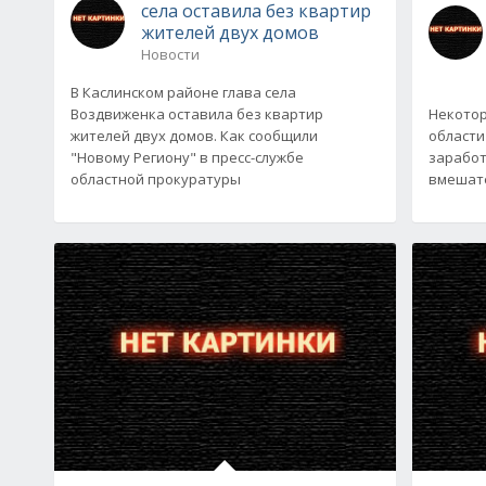
села оставила без квартир
жителей двух домов
Новости
В Каслинском районе глава села
Воздвиженка оставила без квартир
Некотор
жителей двух домов. Как сообщили
области
"Новому Региону" в пресс-службе
заработ
областной прокуратуры
вмешате