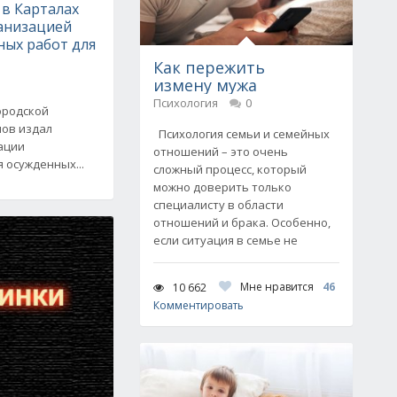
 в Карталах
ганизацией
ных работ для
Как пережить
измену мужа
Психология
0
ородской
лов издал
Психология семьи и семейных
ации
отношений – это очень
 осужденных...
сложный процесс, который
можно доверить только
специалисту в области
отношений и брака. Особенно,
если ситуация в семье не
Мне нравится
46
10 662
Комментировать