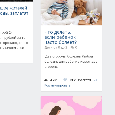
вшие жителей
воды, заплатят
Что делать,
трой-2»
если ребенок
ч рублей за то,
часто болеет?
акторозаводского
Дети от 0 до 3
0
С 24 июня 2008
Две стороны болезни Любая
болезнь для ребенка имеет две
стороны.
Мне нравится
23
4 921
Комментировать