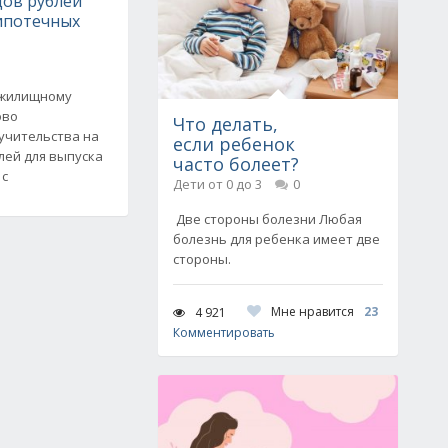
дов рублей
 ипотечных
 жилищному
ово
Что делать,
учительства на
если ребенок
лей для выпуска
часто болеет?
 с
Дети от 0 до 3
0
Две стороны болезни Любая
болезнь для ребенка имеет две
стороны.
Мне нравится
23
4 921
Комментировать