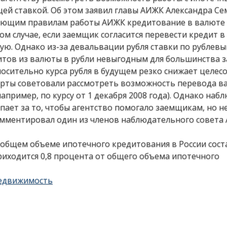
ей ставкой. Об этом заявил главы АИЖК Александра Се
вующим правилам работы АИЖК кредитование в валюте 
м случае, если заемщик согласится перевести кредит в 
ю. Однако из-за девальвации рубля ставки по рублев
дитов из валюты в рубли невыгодным для большинства 
осительно курса рубля в будущем резко снижает целес
перты советовали рассмотреть возможность перевода 
апример, по курсу от 1 декабря 2008 года). Однако на
пает за то, чтобы агентство помогало заемщикам, но н
омментировал один из членов наблюдательного совета
общем объеме ипотечного кредитования в России сост
риходится 0,8 процента от общего объема ипотечного
едвижимость