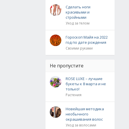
Сделать ноги
красивыми и
стройными
Уход за телом
Гороскоп Майя на 2022
год по дате рождения
Своими руками
Не пропустите
ROSE LUXE – лучшие
букеты к 8 марта и не
только!
Растения
Новейшая методика
необычного
окрашивания волос
Уход за волосами