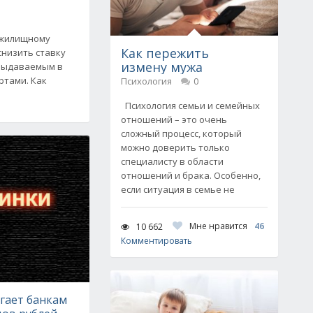
 жилищному
Как пережить
низить ставку
измену мужа
 выдаваемым в
ртами. Как
Психология
0
Психология семьи и семейных
отношений – это очень
сложный процесс, который
можно доверить только
специалисту в области
отношений и брака. Особенно,
если ситуация в семье не
Мне нравится
46
10 662
Комментировать
гает банкам