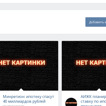
Добавить 
Минрегион: ипотеку спасут
АИЖК планир
40 миллиардов рублей
ставку по ип
процентов
Недвижимость