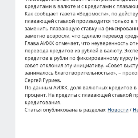
кредитами в валюте и с кредитами с плавающ
Как сообщает газета «Ведомости», по дейст
плавающей ставкой производится только в то
заменить плавающую ставку на фиксированну
заметно возросли, что сделало перевод кре
Глава АИЖК отмечает, что неуверенность отн
перевода кредитов из рублей в валюту. Экс
кредитов в рубли по фиксированному курсу (н
совет отклонил эту инициативу. «Совет высту
занималось благотворительностью», – прок
Сергей Гуриев.
По данным АИЖК, доля валютных кредитов в 
процент. На кредиты с плавающей ставкой п
кредитования.
Статья опубликована в разделах:
Новости
/
Н