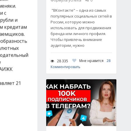
Формула успеха
0
меняки.
"ВКонтакте" – одна из самых
и с
популярных социальных сетей в
рубли и
России, которую можно
ым кредитам
использовать для продвижения
заемщиков.
бренда или личного профиля.
Чтобы привлечь внимание
ообразность
аудитории, нужно
валютных
блюдательный
Мне нравится
28
28 335
е
Комментировать
 АИЖК
авляет 21