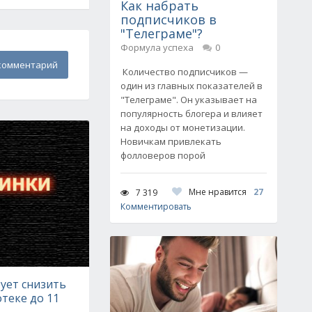
Как набрать
подписчиков в
"Телеграме"?
Формула успеха
0
комментарий
Количество подписчиков —
один из главных показателей в
"Телеграме". Он указывает на
популярность блогера и влияет
на доходы от монетизации.
Новичкам привлекать
фолловеров порой
Мне нравится
27
7 319
Комментировать
ует снизить
отеке до 11