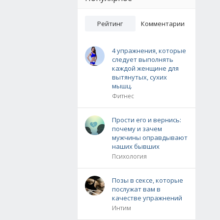
Рейтинг
Комментарии
4 упражнения, которые
следует выполнять
каждой женщине для
вытянутых, сухих
мышц.
Фитнес
Прости его и вернись:
почему и зачем
мужчины оправдывают
наших бывших
Психология
Позы в сексе, которые
послужат вам в
качестве упражнений
Интим