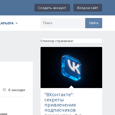
Создать аккаунт
Вход на сайт
КАРЬЕРА
Найти
Спонсор странички:
В закладки
"ВКонтакте":
секреты
привлечения
подписчиков
ными