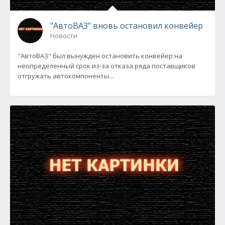
"АвтоВАЗ" вновь остановил конвейер
Новости
"АвтоВАЗ" был вынужден остановить конвейер на
неопределенный срок из-за отказа ряда поставщиков
отгружать автокомпоненты...