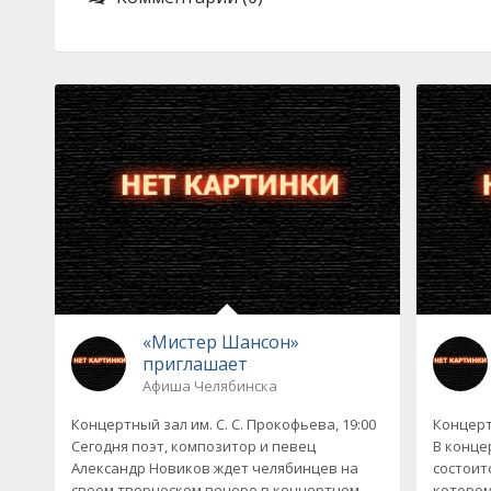
«Мистер Шансон»
приглашает
Афиша Челябинска
Концертный зал им. С. С. Прокофьева, 19:00
Концерт
Сегодня поэт, композитор и певец
В конце
Александр Новиков ждет челябинцев на
состоит
своем творческом вечере в концертном
котором