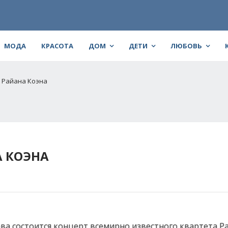
МОДА
КРАСОТА
ДОМ
ДЕТИ
ЛЮБОВЬ
 Райана Коэна
 КОЭНА
ева состоится концерт всемирно известного квартета Р