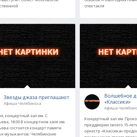
ственной
спектакля
Волшебное д
Звезды джаза приглашают
«Классики»
Афиша Челябинска
Афиша Челябин
я, концертный зал им. С.
Концертный зал им. Проко
ева, 18:00 В концертном зале им.
преддверии своего 15-ле
ева состоится концерт памяти
оркестр «Классика» прод
х музыкантов. Челябинские
поклонников своего твор