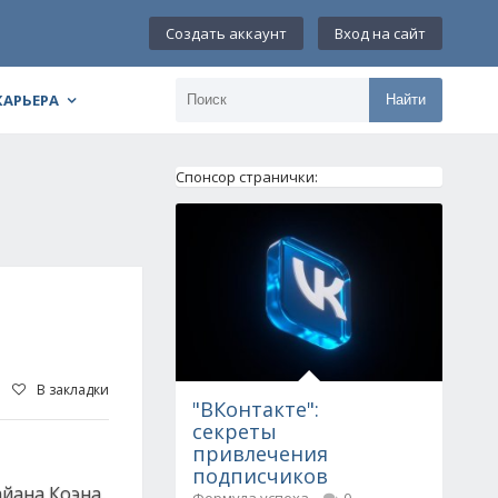
Создать аккаунт
Вход на сайт
КАРЬЕРА
Найти
Спонсор странички:
В закладки
"ВКонтакте":
секреты
привлечения
подписчиков
айана Коэна,