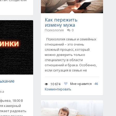
Как пережить
измену мужа
Психология
0
Психология семьи и семейных
отношений – это очень
сложный процесс, который
можно доверить только
специалисту в области
отношений и брака. Особенно,
если ситуация в семье не
ыхание
Мне нравится
46
10 674
Комментировать
ска
фьева, 18:00 В
тия камерный
олжает радовать
чества яркими