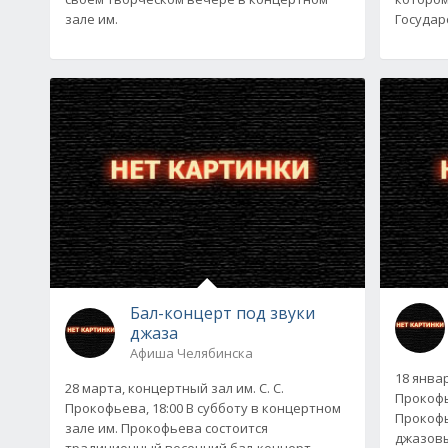
зале им.
Государ
Бал-концерт под звуки
джаза
Афиша Челябинска
18 январ
28 марта, концертный зал им. С. С.
Прокофь
Прокофьева, 18:00 В субботу в концертном
Прокофь
зале им. Прокофьева состоится
джазовы
традиционный весенний бал-концерт,