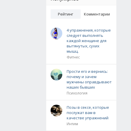
Рейтинг
Комментарии
4 упражнения, которые
следует выполнять
каждой женщине для
вытянутых, сухих
мышц.
Фитнес
Прости его и вернись:
почему и зачем
мужчины оправдывают
наших бывших
Психология
Позы в сексе, которые
послужат вам в
качестве упражнений
Интим