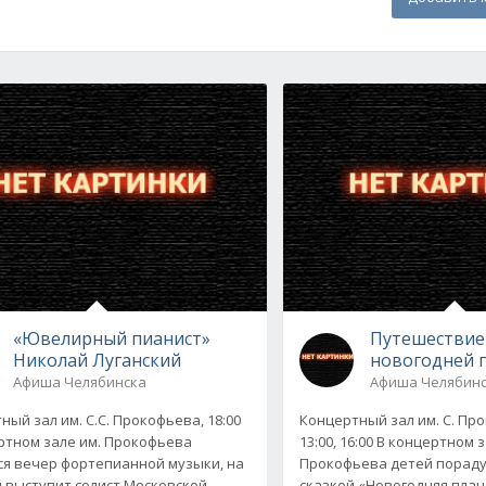
«Ювелирный пианист»
Путешествие
Николай Луганский
новогодней 
Афиша Челябинска
Афиша Челябин
ный зал им. С.С. Прокофьева, 18:00
Концертный зал им. С. Про
ртном зале им. Прокофьева
13:00, 16:00 В концертном 
ся вечер фортепианной музыки, на
Прокофьева детей порад
 выступит солист Московской
сказкой «Новогодняя план