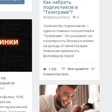
Как набрать
подписчиков в
"Телеграме"?
Формула успеха
0
Количество подписчиков —
один из главных показателей в
"Телеграме". Он указывает на
популярность блогера и влияет
на доходы от монетизации.
Новичкам привлекать
фолловеров порой
Мне нравится
27
7 335
Комментировать
 по
планете
ска
кофьева, 10:00,
зале им.
уют музыкальной
ета». Создатели