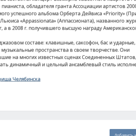
пианиста, обладателя гранта Ассоциации артистов 2000 
мого успешного альбома Орберта Дейвиса «Priority» (Пр
 Льюиса «Appassionata» (Аппассионата), названного жу
г, а в 2008 г. получившего высшую награду Американско
джазовом составе: клавишные, саксофон, бас и ударные,
 музыкальные пространства в своем творчестве. Они
вшие на многих известных сценах Соединенных Штатов
тать динамичный и цельный ансамблевый стиль исполне
фиша Челябинска
Добавить 