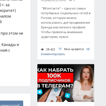
Формула успеха
0
г. за
"ВКонтакте" – одна из самых
иоритет)
популярных социальных сетей в
рналом
России, которую можно
й
использовать для продвижения
бренда или личного профиля.
Чтобы привлечь внимание
 при этом не
аудитории, нужно
, Канады и
Мне нравится
28
28 422
ния с
Комментировать
комментарий