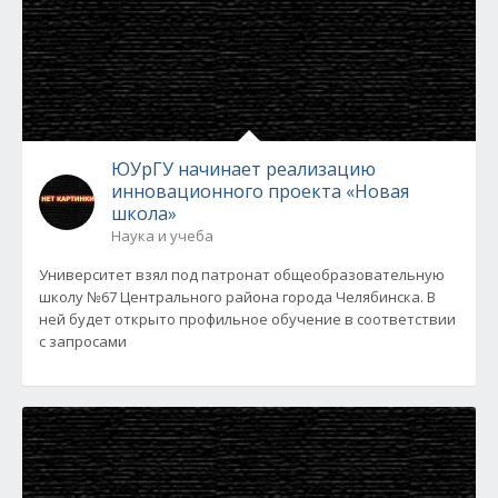
ЮУрГУ начинает реализацию
инновационного проекта «Новая
школа»
Наука и учеба
Университет взял под патронат общеобразовательную
школу №67 Центрального района города Челябинска. В
ней будет открыто профильное обучение в соответствии
с запросами