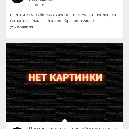
Новости
В одном из челябинских киосков "Роспечати" продавали
сигареты рядом со зданием образовательного
учреждения...
Прокуратура наказала «Роспечать» за