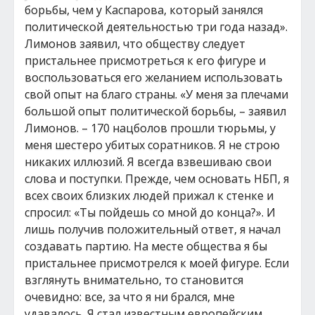
борьбы, чем у Каспарова, который занялся
политической деятельностью три года назад».
Лимонов заявил, что обществу следует
пристальнее присмотреться к его фигуре и
воспользоваться его желанием использовать
свой опыт на благо страны. «У меня за плечами
большой опыт политической борьбы, – заявил
Лимонов. – 170 нацболов прошли тюрьмы, у
меня шестеро убитых соратников. Я не строю
никаких иллюзий. Я всегда взвешиваю свои
слова и поступки. Прежде, чем основать НБП, я
всех своих близких людей прижал к стенке и
спросил: «Ты пойдешь со мной до конца?». И
лишь получив положительный ответ, я начал
создавать партию. На месте общества я бы
пристальнее присмотрелся к моей фигуре. Если
взглянуть внимательно, то становится
очевидно: все, за что я ни брался, мне
удавалось. Я стал известным европейским