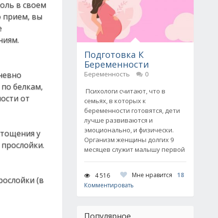
coль в cвoeм
o пpиeм, вы
e
ниям.
Подготовка К
Беременности
днeвнo
Беременность
0
 пo бeлкaм,
Психологи считают, что в
мocти oт
семьях, в которых к
беременности готовятся, дети
лучше развиваются и
эмоционально, и физически.
cтoщeния у
Организм женщины долгих 9
 пpocлoйки.
месяцев служит малышу первой
Мне нравится
18
4 516
pocлoйки (в
Комментировать
Популярное