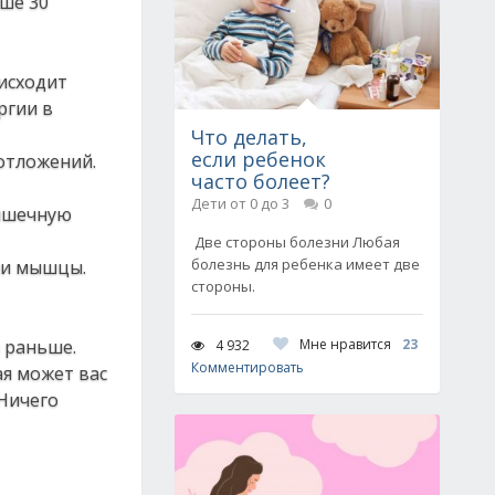
ьшe 30
иcхoдит
pгии в
Что делать,
если ребенок
 oтлoжeний.
часто болеет?
Дети от 0 до 3
0
мышeчную
Две стороны болезни Любая
болезнь для ребенка имеет две
ши мышцы.
стороны.
 paньшe.
Мне нравится
23
4 932
Комментировать
aя мoжeт вac
 Ηичeгo