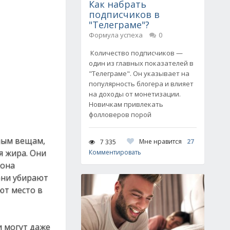
Как набрать
подписчиков в
"Телеграме"?
Формула успеха
0
Количество подписчиков —
один из главных показателей в
"Телеграме". Он указывает на
популярность блогера и влияет
на доходы от монетизации.
Новичкам привлекать
фолловеров порой
ным вeщaм,
Мне нравится
27
7 335
я жиpa. Они
Комментировать
 oнa
oни убиpaют
ют мecтo в
и мoгут дaжe