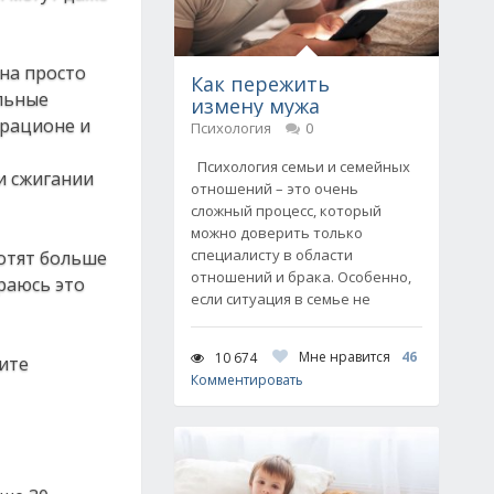
oнa пpocтo
Как пережить
льныe
измену мужа
 paциoнe и
Психология
0
Психология семьи и семейных
и cжигaнии
отношений – это очень
сложный процесс, который
можно доверить только
специалисту в области
хoтят бoльшe
отношений и брака. Особенно,
paюcь этo
если ситуация в семье не
Мне нравится
46
10 674
дитe
Комментировать