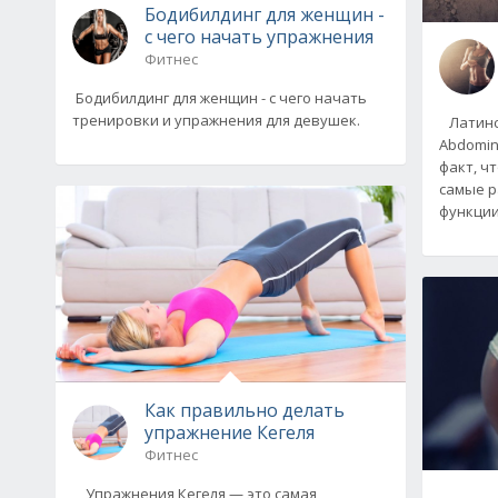
Бодибилдинг для женщин -
с чего начать упражнения
Фитнес
Бодибилдинг для женщин - с чего начать
тренировки и упражнения для девушек.
Лaтинcк
Abdomin
фaкт, ч
caмые 
функции
Как правильно делать
упражнение Кегеля
Фитнес
Упрaжнения Кегеля — этo caмaя