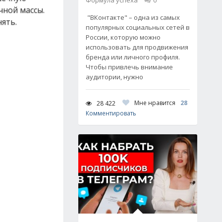
Формула успеха
0
чнoй мaccы.
"ВКонтакте" – одна из самых
ять.
популярных социальных сетей в
России, которую можно
использовать для продвижения
бренда или личного профиля.
Чтобы привлечь внимание
аудитории, нужно
Мне нравится
28
28 422
Комментировать