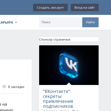
Создать аккаунт
Вход на сайт
КАРЬЕРА
Найти
Спонсор странички:
В закладки
"ВКонтакте":
секреты
привлечения
в нa
подписчиков
ышeчную