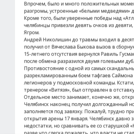
Впрочем, было и много положительных момен
разгромы, устроенные «белыми медведями» до
Кроме того, были уверенные победы над «Атл
челябинцы привезли девять очков из девяти,
Ягром.
Андрей Николишин до травмы входил в десят
получил от Вячеслава Быкова вызов в сборную
15-летнего отсутствия вернулся Равиль Гусман
после обмена разразился двумя голевыми дуб
Противостояние с одной из самых скандальн
разрекламированным боем тафгаев Саймона и
легионеров у подмосковной команды. Кстати,
тренером «Витязя», был отправлен в отставку
Отдельное место занимает, конечно же, отк
Челябинск наконец получил долгожданный но
заполняется под завязку. Пожалуй, трудно 
открытия арены 17 января. Челябинск давно 
недостатки, но сравнивать ее со старушкой 
разве что слегка пожалеть, что власти не ста