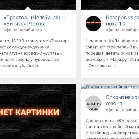
«Трактор» (Челябинск) –
Назаров vs с
«Витязь» (Чехов)
пока 1:0
Афиша Челябинска
Афиша Челябин
сть», 18:30 В этом матче «Трактор»
Чемпионат КХЛ набирает х
ет команду-неудачника
совершил свой первый вые
ата КХЛ – чеховский «Витязь».
победы и девять очков из
ачалом сезона у руководства
возможных! Маршрут Аста
овного клуба были
– Омск оказался
Открытие хо
сезона
Афиша Челябин
Дворец спорта «Юность», 
состоится хоккейный матч
(Челябинск) – «Северсталь
Это первая игра челябинс