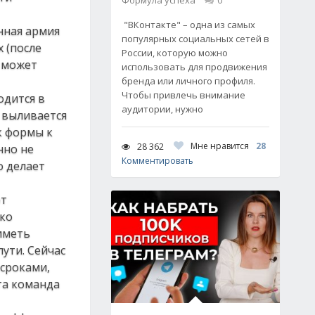
Формула успеха
0
"ВКонтакте" – одна из самых
нная армия
популярных социальных сетей в
 (после
России, которую можно
е может
использовать для продвижения
бренда или личного профиля.
Чтобы привлечь внимание
одится в
аудитории, нужно
о выливается
к формы к
Мне нравится
28
28 362
нно не
Комментировать
о делает
ют
ько
иметь
ути. Сейчас
 сроками,
та команда