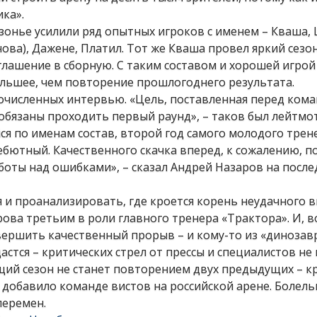
ка».
езонье усилили ряд опытных игроков с именем – Кваша,
ова), Дажене, Платил. Тот же Кваша провел яркий сезон
лашение в сборную. С таким составом и хорошей игрой 
льшее, чем повторение прошлогоднего результата.
гочисленных интервью. «Цель, поставленная перед кома
 обязаны проходить первый раунд», – таков был лейтмо
ся по именам состав, второй год самого молодого трен
ебютный. Качественного скачка вперед, к сожалению, п
боты над ошибками», – сказал Андрей Назаров на после
 и проанализировать, где кроется корень неудачного 
рова третьим в роли главного тренера «Трактора». И, 
вершить качественный прорыв – и кому-то из «динозав
дастся – критических стрел от прессы и специалистов не
ющий сезон не станет повторением двух предыдущих – к
 добавило команде вистов на российской арене. Болель
перемен.