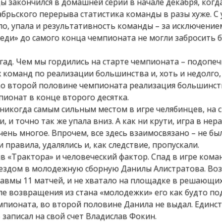
ы закончился в домашней серии в начале декабря, когд
абрьского перерыва статистика команды в разы хуже. С
ыло, упала и результативность команды – за исключение
еди» до самого конца чемпионата не могли забросить 
игад. Чем мы гордились на старте чемпионата – подопе
 команд по реализации большинства и, хоть и недолго,
 во второй половине чемпионата реализация большинст
пионат в конце второго десятка.
никогда самым сильным местом в игре челябинцев, на 
и точно так же упала вниз. А как ни крути, игра в нер
ень многое. Впрочем, все здесь взаимосвязано – не бы
 правила, удалялись и, как следствие, пропускали.
в «Трактора» и человеческий фактор. Спад в игре кома
ездом в молодежную сборную Данилы Алистратова. Во
авмы 11 матчей, и не хватало на площадке в решающи
ле возвращения из стана «молодежки» его как будто по
емпионата, во второй половине Данила не выдал. Един
 записал на свой счет Владислав Фокин.