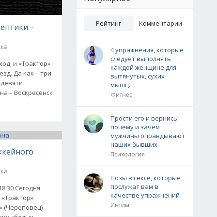
Рейтинг
Комментарии
кептики –
ска
4 упражнения, которые
следует выполнять
од, и «Трактор»
каждой женщине для
зд. Да как – три
вытянутых, сухих
 девяти
мышц.
на – Воскресенск
Фитнес
Прости его и вернись:
почему и зачем
мужчины оправдывают
наших бывших
ккейного
Психология
ска
Позы в сексе, которые
послужат вам в
18:30 Сегодня
качестве упражнений
 «Трактор»
Интим
» (Череповец)
ких «белых