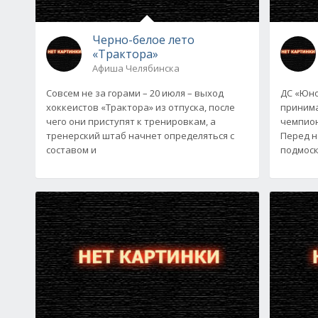
Черно-белое лето
«Трактора»
Афиша Челябинска
Совсем не за горами – 20 июля – выход
ДС «Юно
хоккеистов «Трактора» из отпуска, после
принима
чего они приступят к тренировкам, а
чемпион
тренерский штаб начнет определяться с
Перед н
составом и
подмоск