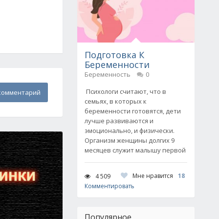
Подготовка К
Беременности
Беременность
0
Психологи считают, что в
комментарий
семьях, в которых к
беременности готовятся, дети
лучше развиваются и
эмоционально, и физически.
Организм женщины долгих 9
месяцев служит малышу первой
Мне нравится
18
4 509
Комментировать
Популярное