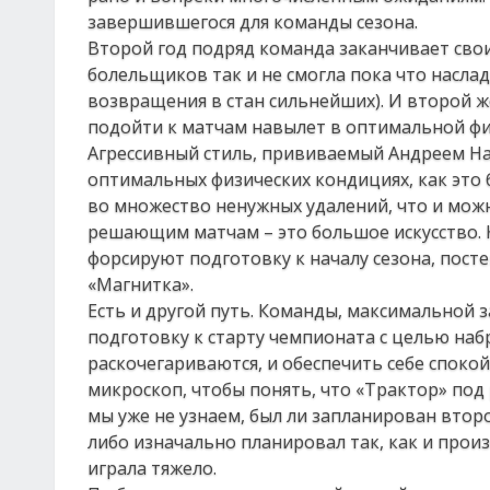
завершившегося для команды сезона.
Второй год подряд команда заканчивает свои
болельщиков так и не смогла пока что насла
возвращения в стан сильнейших). И второй 
подойти к матчам навылет в оптимальной фи
Агрессивный стиль, прививаемый Андреем На
оптимальных физических кондициях, как это б
во множество ненужных удалений, что и мож
решающим матчам – это большое искусство. 
форсируют подготовку к началу сезона, пост
«Магнитка».
Есть и другой путь. Команды, максимальной 
подготовку к старту чемпионата с целью наб
раскочегариваются, и обеспечить себе споко
микроскоп, чтобы понять, что «Трактор» под
мы уже не узнаем, был ли запланирован втор
либо изначально планировал так, как и прои
играла тяжело.