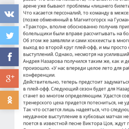
арене уже бывают проблемы «лишнего билети
Что касается персоналий, то команду в межс
(позже обменянный в Магнитогорск на Гусман
«Трактор», вполне обоснованно получив приг
болельщики были вправе рассчитывать на бо
Об этом же заявляли и сами хоккеисты в мно
выход во второй круг плей-офф, и мы просто
выступлений. Однако, несмотря на усиливший
Андрея Назарова получился таким же, как и д
произошло. «У нас впереди целое лето для ра
конференции.
Действительно, теперь предстоит задуматься
в плей-офф. Следующий сезон будет для Наза
станет во многом определяющим. Удастся со
тренерского цеха придется потесниться, не у
Так что остается лишь надеяться, что следу
неудачное выступление в кубковых матчах не
поется в известной песне Виктора Цоя, ждут 