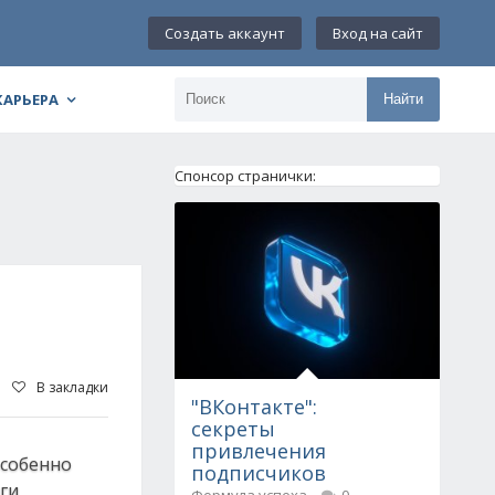
Создать аккаунт
Вход на сайт
КАРЬЕРА
Найти
Спонсор странички:
В закладки
"ВКонтакте":
секреты
привлечения
особенно
подписчиков
ги