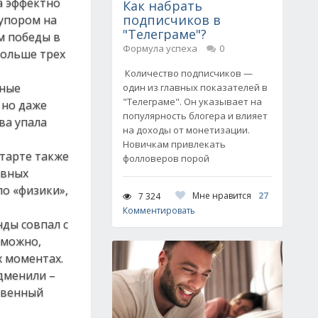
а эффектно
Как набрать
подписчиков в
 упором на
"Телеграме"?
м победы в
Формула успеха
0
больше трех
Количество подписчиков —
чные
один из главных показателей в
"Телеграме". Он указывает на
 но даже
популярность блогера и влияет
ва упала
на доходы от монетизации.
Новичкам привлекать
старте также
фолловеров порой
авных
ло «физики»,
Мне нравится
27
7 324
Комментировать
нды совпал с
зможно,
х моментах.
дменили –
ственный