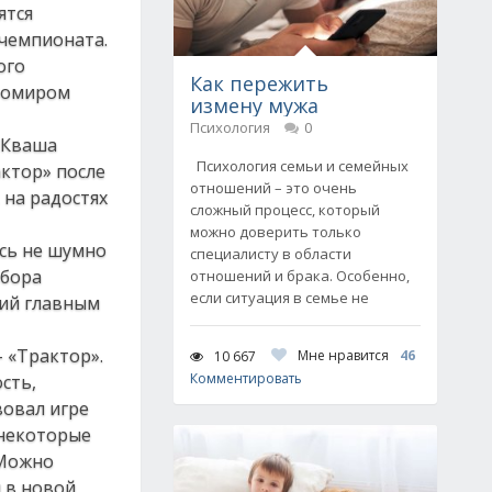
ятся
 чемпионата.
ого
Как пережить
Яромиром
измену мужа
Психология
0
 Кваша
Психология семьи и семейных
актор» после
отношений – это очень
 на радостях
сложный процесс, который
можно доверить только
сь не шумно
специалисту в области
ебора
отношений и брака. Особенно,
если ситуация в семье не
ший главным
 «Трактор».
Мне нравится
46
10 667
Комментировать
сть,
вовал игре
 некоторые
 Можно
и в новой