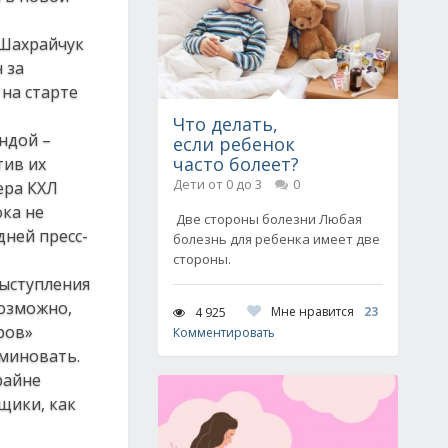
 Шахрайчук
 за
на старте
Что делать,
ндой –
если ребенок
часто болеет?
тив их
Дети от 0 до 3
0
ера КХЛ
ока не
Две стороны болезни Любая
дней пресс-
болезнь для ребенка имеет две
стороны.
выступления
возможно,
Мне нравится
23
4 925
ров»
Комментировать
 миновать.
райне
щики, как