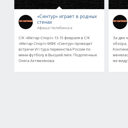
«Синтур» играет в родных
стенах
Афиша Челябинска
С/К «Метар-Спорт» 13-15 февраля в С/К
За две 
«Метар-Спорт» МФК «Синтур» проведет
обзора,
встречи VI I тура первенства России по
Контине
мини-футболу в Высшей лиге. Подопечные
менялас
Олега Ахтямзянова
же виду