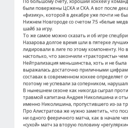
По большому счету, хороший хоккей у команд
были повержены ЦСКА и СКА. А вот после дек
«физику», которой в декабре уже почти не б
Нижнем Новгороде со счетом 7:5 «белые медв
шайб за игру.
То же самое можно сказать и об игре спецбр
Назарова долгое время шли в пятерке лучших
лидировали в лиге по этому компоненту. Но
настолько, что закончили «трактористы» чем
Нейтрализация меньшинства, хоть и не была 
выражалась достаточно приличными цифрами, 
составах в современном хоккее определяет оч
поэтому не успевали за соперником, нарушали
В нынешнем сезоне как никогда сыграл проти
травмой капитана Андрея Николишина и отъ
именно Николишина, пропустившего из-за тр
Про Алистратова же нужно заметить, что пос
ни одного фееричного матча, как в начале ч
«сухой» матч за вторую половину «регулярки»