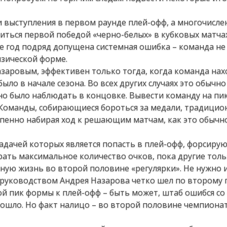
 выступления в первом раунде плей-офф, а многочисле
диться первой победой «черно-белых» в кубковых матчах
же год подряд допущена системная ошибка – команда н
зической форме.
заровым, эффективен только тогда, когда команда нах
ыло в начале сезона. Во всех других случаях это обычн
но было наблюдать в концовке. Вывести команду на пи
Команды, собирающиеся бороться за медали, традицио
епенно набирая ход к решающим матчам, как это обычн
задачей которых является попасть в плей-офф, форсиру
рать максимальное количество очков, пока другие тол
йную жизнь во второй половине «регулярки». Не нужно 
 руководством Андрея Назарова четко шел по второму п
ой пик формы к плей-офф – быть может, штаб ошибся со
зошло. Но факт налицо – во второй половине чемпиона