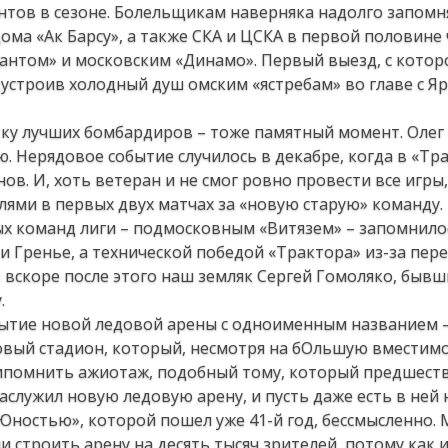
тов в сезоне. Болельщикам наверняка надолго запомн
ма «Ак Барсу», а также СКА и ЦСКА в первой половине
антом» и московским «Динамо». Первый выезд, с котор
 устроив холодный душ омским «ястребам» во главе с 
ку лучших бомбардиров – тоже памятный момент. Олег
. Нерядовое событие случилось в декабре, когда в «Тр
ов. И, хоть ветеран и не смог ровно провести все игры,
лями в первых двух матчах за «новую старую» команду.
ых команд лиги – подмосковным «Витязем» – запомнило
 Гренье, а технической победой «Трактора» из-за пер
 вскоре после этого наш земляк Сергей Гомоляко, быв
.
рытие новой ледовой арены с одноименным названием –
вый стадион, который, несмотря на бОльшую вместимо
припомнить ажиотаж, подобный тому, который предшест
заслужил новую ледовую арену, и пусть даже есть в ней
«Юностью», которой пошел уже 41-й год, бессмысленно.
ли строить арену на десять тысяч зрителей, потому как 