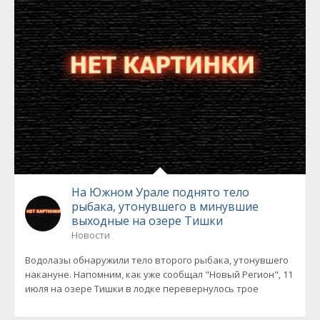
На Южном Урале поднято тело
рыбака, утонувшего в минувшие
выходные на озере Тишки
Новости
Водолазы обнаружили тело второго рыбака, утонувшего
накануне. Напомним, как уже сообщал "Новый Регион", 11
июля на озере Тишки в лодке перевернулось трое