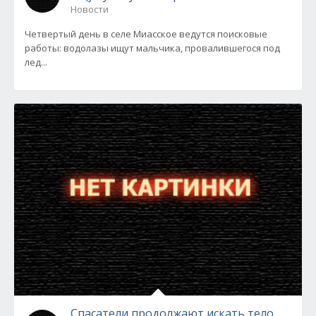
Новости
Четвертый день в селе Миасское ведутся поисковые
работы: водолазы ищут мальчика, провалившегося под
лед...
Спасатели продолжают искать тело