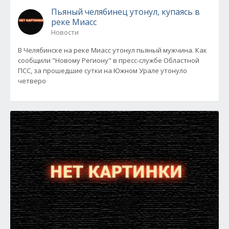
Пьяный челябинец утонул, купаясь в
реке Миасс
Новости
В Челябинске на реке Миасс утонул пьяный мужчина. Как
сообщили "Новому Региону" в пресс-службе Областной
ПСС, за прошедшие сутки на Южном Урале утонуло
четверо