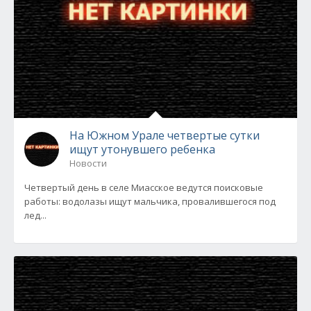
На Южном Урале четвертые сутки
ищут утонувшего ребенка
Новости
Четвертый день в селе Миасское ведутся поисковые
работы: водолазы ищут мальчика, провалившегося под
лед...