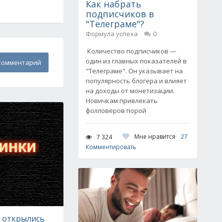
Как набрать
подписчиков в
"Телеграме"?
Формула успеха
0
Количество подписчиков —
один из главных показателей в
комментарий
"Телеграме". Он указывает на
популярность блогера и влияет
на доходы от монетизации.
Новичкам привлекать
фолловеров порой
Мне нравится
27
7 324
Комментировать
е открылись