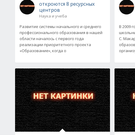
откроются 8 ресурсных
центров
Наука и учеба
Развитие системы начального и среднего
В 2009 
профессионального образования в нашей
школьны
области началось с первого года
С. Мака
реализации приоритетного проекта
образов
«Образование», когда о
организ