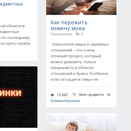
редметных
Как пережить
кой области в
измену мужа
предметные
Психология
0
 по последнему
ила пресс-служба
Психология семьи и семейных
отношений – это очень
сложный процесс, который
можно доверить только
специалисту в области
отношений и брака. Особенно,
если ситуация в семье не
Мне нравится
46
10 667
Комментировать