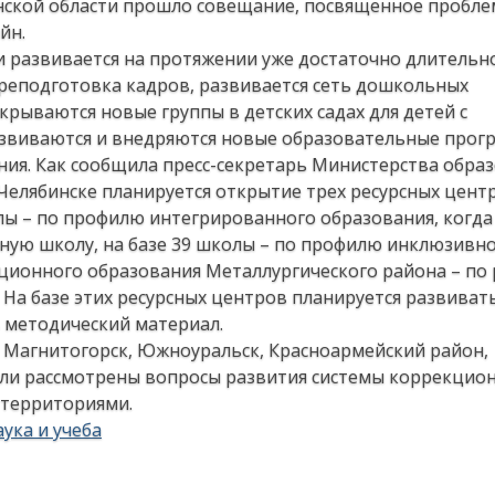
инской области прошло совещание, посвященное пробл
йн.
 развивается на протяжении уже достаточно длительн
ереподготовка кадров, развивается сеть дошкольных
крываются новые группы в детских садах для детей с
звиваются и внедряются новые образовательные про
ия. Как сообщила пресс-секретарь Министерства образ
Челябинске планируется открытие трех ресурсных цент
ы – по профилю интегрированного образования, когда 
ную школу, на базе 39 школы – по профилю инклюзивн
ционного образования Металлургического района – по
 На базе этих ресурсных центров планируется развиват
 методический материал.
 Магнитогорск, Южноуральск, Красноармейский район,
ыли рассмотрены вопросы развития системы коррекцио
 территориями.
ука и учеба