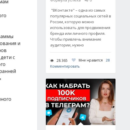
Формула успеха
0
емам
"ВКонтакте" – одна из самых
ого
популярных социальных сетей в
России, которую можно
использовать для продвижения
бренда или личного профиля.
граммы
Чтобы привлечь внимание
ования и
аудитории, нужно
ров
дети с
Мне нравится
28
28 365
ого
Комментировать
 ранней
ь
нного