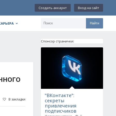
Создать аккаунт
Вход на сайт
КАРЬЕРА
Найти
Спонсор странички:
ОННОГО
"ВКонтакте":
В закладки
секреты
привлечения
подписчиков