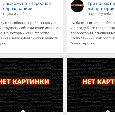
расскажут в «Народном
три новых п
образовании»
лаборатории
Наука и учеба
Наука и учеба
году в Челябинске пройдет конкурс
На базе 11 школ Челябинс
х трудовых объединений имени А.
2007 году были созданы 
ренко, который Министерство
лаборатории, оснащенные
ания и науки Челябинской области
слову техники. Как сообщ
ует
Министерства