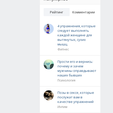
Рейтинг
Комментарии
4 упражнения, которые
следует выполнять
каждой женщине для
вытянутых, сухих
мышц.
Фитнес
Прости его и вернись:
почему и зачем
мужчины оправдывают
наших бывших
Психология
Позы в сексе, которые
послужат вам в
качестве упражнений
Интим