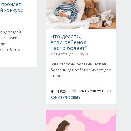
е пройдет
й конкурс
 под эгидой
Что делать,
я и науки
если ребенок
йдет
часто болеет?
ецов. В нем
Дети от 0 до 3
0
Две стороны болезни Любая
болезнь для ребенка имеет две
стороны.
Мне нравится
23
4 925
Комментировать