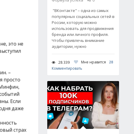
Формула успеха
0
"ВКонтакте" – одна из самых
популярных социальных сетей в
России, которую можно
использовать для продвижения
бренда или личного профиля.
Чтобы привлечь внимание
не, это не
аудитории, нужно
выступил
Мне нравится
28
28 339
Комментировать
ин. –
я просто
 Минфин,
 событий
аны. Если
годня даже
анность
совый страх