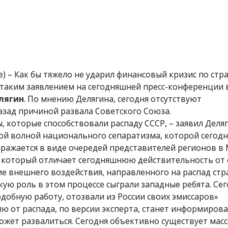
) – Как бы тяжело не ударил финансовый кризис по стра
С таким заявлением на сегодняшней пресс-конференции 
лягин
. По мнению Делягина, сегодня отсутствуют
азад причиной развала Советского Союза.
 которые способствовали распаду СССР, – заявил Деляг
ой волной национального сепаратизма, которой сегодн
ражается в виде очередей представителей регионов в
который отличает сегодняшнюю действительность от
ие внешнего воздействия, направленного на распад стр
акую роль в этом процессе сыграли западные ребята. Се
одобную работу, отозвали из России своих эмиссаров»
ю от распада, по версии эксперта, станет информиров
может развалиться. Сегодня объективно существует мас