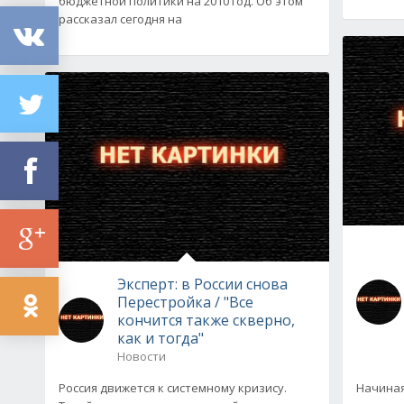
бюджетной политики на 2010 год. Об этом
рассказал сегодня на
Эксперт: в России снова
Перестройка / "Все
кончится также скверно,
как и тогда"
Новости
Россия движется к системному кризису.
Начиная