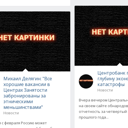
Центробанк 
Михаил Делягин: "Все
глубину эко
хорошие вакансии в
катастрофы
Центрах Занятости
Новости
забронированы за
Вчера вечером Центральн
этническими
на своем сайте обнародо
меньшинствами"
отчетность за четвертый
Новости
прошлого года...
 с февраля Россию может