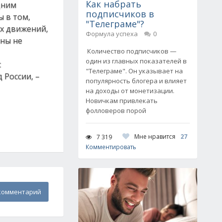
Как набрать
дним
подписчиков в
ы в том,
"Телеграме"?
ых движений,
Формула успеха
0
аны не
Количество подписчиков —
один из главных показателей в
с
"Телеграме". Он указывает на
 России, –
популярность блогера и влияет
на доходы от монетизации.
Новичкам привлекать
фолловеров порой
Мне нравится
27
7 319
Комментировать
комментарий