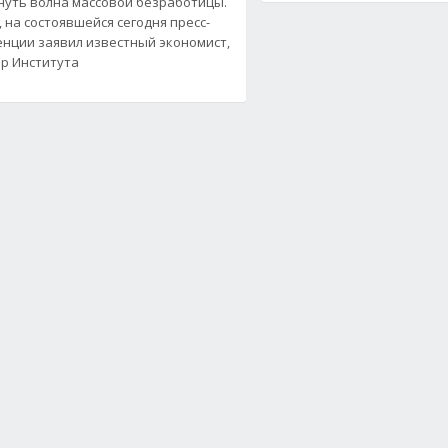
нуть волна массовой безработицы.
, на состоявшейся сегодня пресс-
нции заявил известный экономист,
р Института