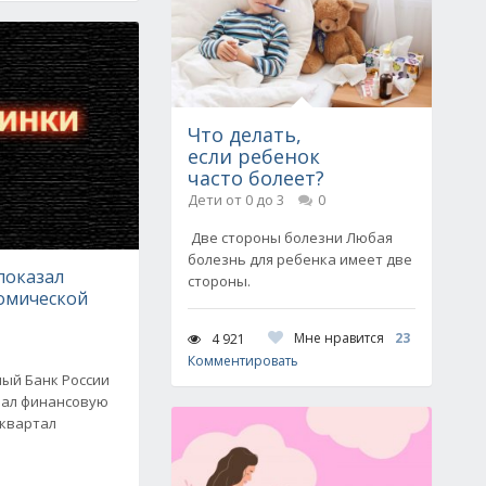
Что делать,
если ребенок
часто болеет?
Дети от 0 до 3
0
Две стороны болезни Любая
болезнь для ребенка имеет две
показал
стороны.
номической
Мне нравится
23
4 921
Комментировать
ый Банк России
вал финансовую
 квартал