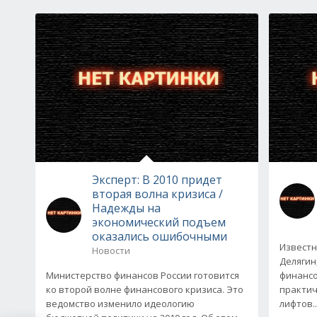
Эксперт: В 2010 придет
вторая волна кризиса /
Надежды на
экономический подъем
оказались ошибочными
Известн
Новости
Делягин,
Министерство финансов России готовится
финансо
ко второй волне финансового кризиса. Это
практич
ведомство изменило идеологию
лифтов..