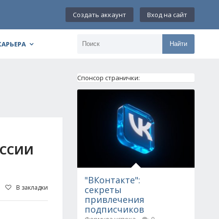
Создать аккаунт
Вход на сайт
КАРЬЕРА
Найти
Спонсор странички:
ОССИИ
"ВКонтакте":
В закладки
секреты
привлечения
подписчиков