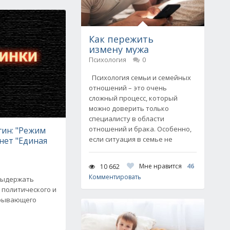
Как пережить
измену мужа
Психология
0
Психология семьи и семейных
отношений – это очень
сложный процесс, который
можно доверить только
специалисту в области
отношений и брака. Особенно,
гин: "Режим
если ситуация в семье не
нет "Единая
Мне нравится
46
10 662
Комментировать
выдержать
 политического и
крывающего