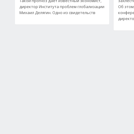
Такой прогноз дает известный экономист,
захлест
директор Института проблем глобализации
Об этом
Михаил Делягин. Одно из свидетельств
конфере
директо