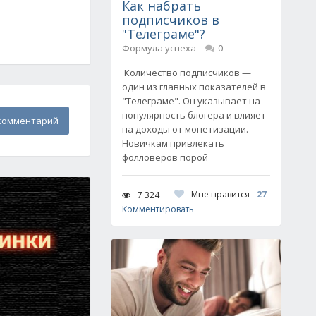
Как набрать
подписчиков в
"Телеграме"?
Формула успеха
0
Количество подписчиков —
один из главных показателей в
"Телеграме". Он указывает на
популярность блогера и влияет
комментарий
на доходы от монетизации.
Новичкам привлекать
фолловеров порой
Мне нравится
27
7 324
Комментировать