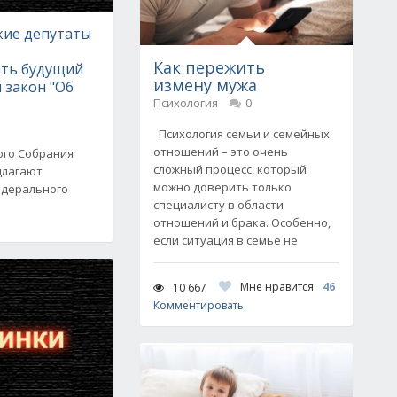
ие депутаты
Как пережить
ть будущий
измену мужа
 закон "Об
Психология
0
Психология семьи и семейных
отношений – это очень
ого Собрания
сложный процесс, который
длагают
можно доверить только
едерального
специалисту в области
отношений и брака. Особенно,
если ситуация в семье не
Мне нравится
46
10 667
Комментировать