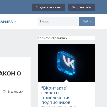
Создать аккаунт
Вход на сайт
КАРЬЕРА
Найти
Спонсор странички:
АКОН О
"ВКонтакте":
В закладки
секреты
привлечения
подписчиков