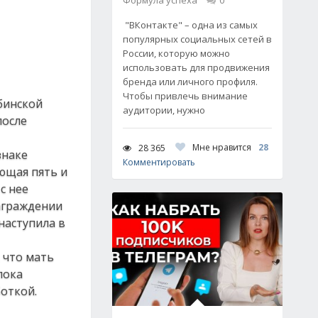
Формула успеха
0
"ВКонтакте" – одна из самых
популярных социальных сетей в
России, которую можно
использовать для продвижения
бренда или личного профиля.
Чтобы привлечь внимание
бинской
аудитории, нужно
после
Мне нравится
28
28 365
знаке
Комментировать
ющая пять и
с нее
аграждении
наступила в
 что мать
пока
откой.