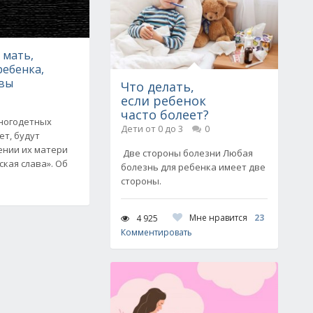
 мать,
ребенка,
авы
Что делать,
если ребенок
часто болеет?
ногодетных
Дети от 0 до 3
0
ет, будут
ении их матери
Две стороны болезни Любая
кая слава». Об
болезнь для ребенка имеет две
стороны.
Мне нравится
23
4 925
Комментировать