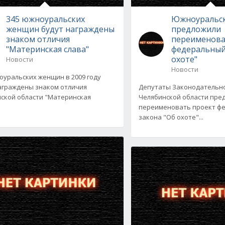
345 южноуральских
Южноуральск
женщин будут награждены
предложили
знаком отличия
переименова
"Материнская слава"
федеральный
охоте"
Новости
Новости
оуральских женщин в 2009 году
аграждены знаком отличия
Депутаты Законодательн
ской области "Материнская
Челябинской области пре
переименовать проект ф
закона "Об охоте"...