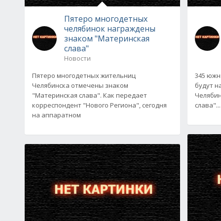
Пятеро многодетных
челябинок награждены
знаком "Материнская
слава"
Новости
Пятеро многодетных жительниц
345 южн
Челябинска отмечены знаком
будут н
"Материнская слава". Как передает
Челябин
корреспондент "Нового Региона", сегодня
слава"...
на аппаратном