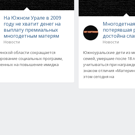
На Южном Урале в 2009
году не хватит денег на
Многодетная
выплату премиальных
потерявшая 
многодетным матерям
достойна сл
Новости
Новости
инской области сокращается
Южноуральские дети из м
рование социальных программ,
семей, умершие после 18 л
ленных на повышение имиджа
учитываться при награжд
знаком отличия «Материнс
этом сегодня на