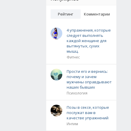
Рейтинг
Комментарии
4 упражнения, которые
следует выполнять
каждой женщине для
вытянутых, сухих
мышц.
Фитнес
Прости его и вернись:
почему и зачем
мужчины оправдывают
наших бывших
Психология
Позы в сексе, которые
послужат вам в
качестве упражнений
Интим