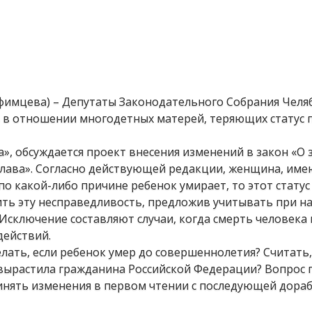
 Уфимцева) – Депутаты Законодательного Собрания Челя
 в отношении многодетных матерей, теряющих статус 
», обсуждается проект внесения изменений в закон «О 
слава». Согласно действующей редакции, женщина, име
по какой-либо причине ребенок умирает, то этот статус 
ить эту несправедливость, предложив учитывать при н
 Исключение составляют случаи, когда смерть человека 
действий.
елать, если ребенок умер до совершеннолетия? Считать,
 вырастила гражданина Российской Федерации? Вопрос 
ринять изменения в первом чтении с последующей дораб