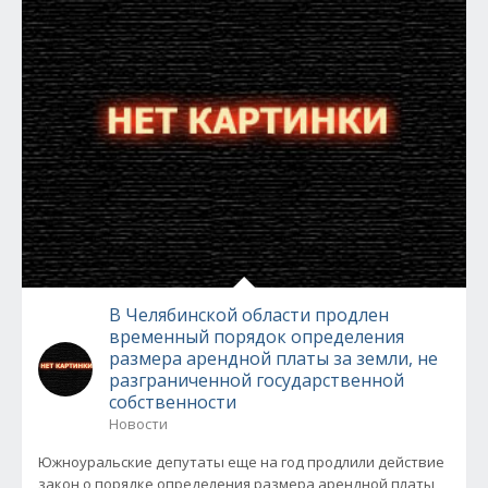
В Челябинской области продлен
временный порядок определения
размера арендной платы за земли, не
разграниченной государственной
собственности
Новости
Южноуральские депутаты еще на год продлили действие
закон о порядке определения размера арендной платы