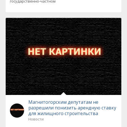
государственно-частном
Магнитогорским депутатам не
разрешили понизить арендную ставку
для жилищного строительства
Новости