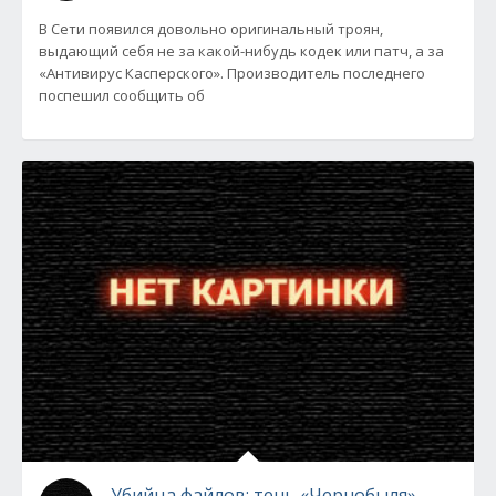
В Сети появился довольно оригинальный троян,
выдающий себя не за какой-нибудь кодек или патч, а за
«Антивирус Касперского». Производитель последнего
поспешил сообщить об
Убийца файлов: тень «Чернобыля»