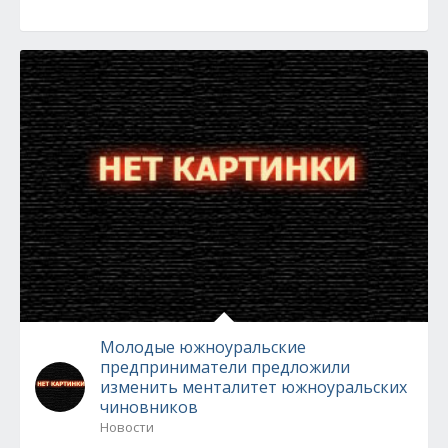
Молодые южноуральские
предприниматели предложили
изменить менталитет южноуральских
чиновников
Новости